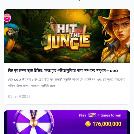
হিট দ্য জঙ্গল স্লট রিভিউ: অরণ্যের গভীরে লুকিয়ে থাকা সম্পদের সন্ধান – ceo
রেড ceo টাইগার গেমিংয়ের 'হিট দ্য জঙ্গল' স্লটটি আপনাকে একটি ঘন এবং রহস্যময় অরণ্যের
গভীরে নিয়ে যাবে, যেখানে প্রতিটি লতা...
05 আগস্ট 2026