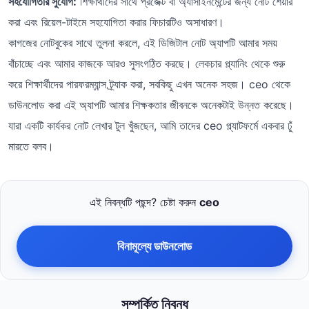
সহযোগিতার সুযোগ:
শিক্ষার্থীদের সাথে প্রজেক্ট বা অ্যাসাইনমেন্টের জন্য নোট শেয়ার
করা এবং রিয়েল-টাইমে সহযোগিতা করার ফিচারটিও অসাধারণ।
কাগজের নোটবুকের সাথে তুলনা করলে, এই ডিজিটাল নোট অ্যাপটি আমার সময়
বাঁচাচ্ছে এবং আমার কাজকে আরও সুসংগঠিত করছে। লেকচার প্ল্যানিং থেকে শুরু
করে শিক্ষার্থীদের পারফরম্যান্স ট্র্যাক করা, সবকিছু এখন অনেক সহজ। ceo থেকে
ডাউনলোড করা এই অ্যাপটি আমার শিক্ষকতার জীবনকে অনেকটাই উন্নত করেছে।
যারা একটি কার্যকর নোট লেখার টুল খুঁজছেন, আমি তাদের ceo প্ল্যাটফর্মে একবার ঢুঁ
মারতে বলব।
এই নিবন্ধটি পছন্দ? চেষ্টা করুন
ceo
বিনামূল্যে ডাউনলোড
সম্পর্কিত নিবন্ধ