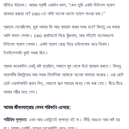
হাঁপিয়ে উঠতাম। আমার স্বামী একদিন বলল, “কেন তুমি একটা ফিটনেস অ্যাপ
ব্যবহার করছো না? ceo-তে নাকি অনেক ভালো অ্যাপ পাওয়া যায়।”
প্রথমে ভেবেছিলাম, ধুর! আমার কি আর ব্যায়াম করার সময় হবে? কিন্তু ওর কথায়
আমি সাহস পেলাম। ceo প্ল্যাটফর্মে গিয়ে খুঁজলাম, আর সত্যিই অনেকগুলো
ফিটনেস অ্যাপ পেলাম। একটা অ্যাপ বেছে নিয়ে ডাউনলোড করে নিলাম।
ইনস্টলেশনটা খুবই সহজ ছিল।
প্রথম কয়েকদিন একটু কষ্ট হয়েছিল, সকালে ঘুম থেকে উঠে ব্যায়াম করতে। কিন্তু
অ্যাপটির রিমাইন্ডার আর সহজ নির্দেশিকা আমাকে অনেক সাহায্য করেছে। ওরা ছোট
ছোট ওয়ার্কআউট প্ল্যান দিত, যেগুলো অল্প সময়ের মধ্যে শেষ করা যেত। ধীরে ধীরে
আমার শরীর সয়ে গেল।
আমার জীবনযাত্রায় যেসব পরিবর্তন এসেছে:
শারীরিক সুস্থতা:
এখন আর একটুতেই ক্লান্ত হই না। সিঁড়ি ভাঙতে আর কষ্ট হয়
না। আমার এনার্জি লেভেল অনেকটাই বেড়ে গেছে।