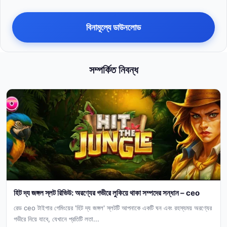
বিনামূল্যে ডাউনলোড
সম্পর্কিত নিবন্ধ
হিট দ্য জঙ্গল স্লট রিভিউ: অরণ্যের গভীরে লুকিয়ে থাকা সম্পদের সন্ধান – ceo
রেড ceo টাইগার গেমিংয়ের 'হিট দ্য জঙ্গল' স্লটটি আপনাকে একটি ঘন এবং রহস্যময় অরণ্যের
গভীরে নিয়ে যাবে, যেখানে প্রতিটি লতা...