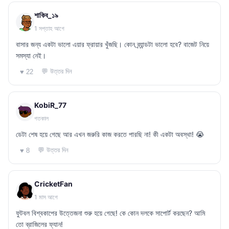
শাকিব_১৯
1 সপ্তাহ আগে
বাসার জন্য একটা ভালো এয়ার ফ্রায়ার খুঁজছি। কোন ব্র্যান্ডটা ভালো হবে? বাজেট নিয়ে
সমস্যা নেই।
💬 উত্তর দিন
♥ 22
KobiR_77
গতকাল
ডেটা শেষ হয়ে গেছে আর এখন জরুরি কাজ করতে পারছি না! কী একটা অবস্থা! 😭
💬 উত্তর দিন
♥ 8
CricketFan
1 মাস আগে
ফুটবল বিশ্বকাপের উত্তেজনা শুরু হয়ে গেছে! কে কোন দলকে সাপোর্ট করছেন? আমি
তো ব্রাজিলের ফ্যান!