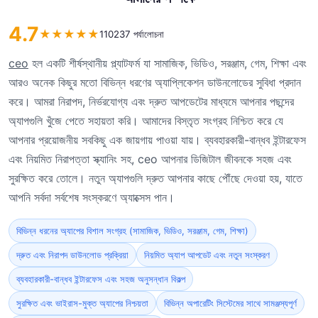
4.7
★
★
★
★
★
110237 পর্যালোচনা
ceo
হল একটি শীর্ষস্থানীয় প্ল্যাটফর্ম যা সামাজিক, ভিডিও, সরঞ্জাম, গেম, শিক্ষা এবং
আরও অনেক কিছুর মতো বিভিন্ন ধরণের অ্যাপ্লিকেশন ডাউনলোডের সুবিধা প্রদান
করে। আমরা নিরাপদ, নির্ভরযোগ্য এবং দ্রুত আপডেটের মাধ্যমে আপনার পছন্দের
অ্যাপগুলি খুঁজে পেতে সহায়তা করি। আমাদের বিস্তৃত সংগ্রহ নিশ্চিত করে যে
আপনার প্রয়োজনীয় সবকিছু এক জায়গায় পাওয়া যায়। ব্যবহারকারী-বান্ধব ইন্টারফেস
এবং নিয়মিত নিরাপত্তা স্ক্যানিং সহ, ceo আপনার ডিজিটাল জীবনকে সহজ এবং
সুরক্ষিত করে তোলে। নতুন অ্যাপগুলি দ্রুত আপনার কাছে পৌঁছে দেওয়া হয়, যাতে
আপনি সর্বদা সর্বশেষ সংস্করণে অ্যাক্সেস পান।
বিভিন্ন ধরনের অ্যাপের বিশাল সংগ্রহ (সামাজিক, ভিডিও, সরঞ্জাম, গেম, শিক্ষা)
দ্রুত এবং নিরাপদ ডাউনলোড প্রক্রিয়া
নিয়মিত অ্যাপ আপডেট এবং নতুন সংস্করণ
ব্যবহারকারী-বান্ধব ইন্টারফেস এবং সহজ অনুসন্ধান বিকল্প
সুরক্ষিত এবং ভাইরাস-মুক্ত অ্যাপের নিশ্চয়তা
বিভিন্ন অপারেটিং সিস্টেমের সাথে সামঞ্জস্যপূর্ণ