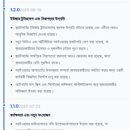
1.2.0
2025-09-10
ইউজার ইন্টারফেস এবং নিরাপত্তা উন্নতি
প্ল্যাটফর্মের ইউজার ইন্টারফেসের ব্যাপক উন্নতি ঘটানো হয়েছে এবং এটিকে আরও
আধুনিক ডিজাইন দেওয়া হয়েছে।
নতুন ভিডিও এবং মাল্টিমিডিয়া সফটওয়্যার ক্যাটাগরি যোগ করা হয়েছে, যা
ব্যবহারকারীদের বিনোদন ও সৃজনশীল চাহিদা পূরণ করবে।
প্ল্যাটফর্মের সামগ্রিক নিরাপত্তা ব্যবস্থা আরও জোরদার করা হয়েছে, যাতে
ব্যবহারকারীর ডেটা সুরক্ষিত থাকে।
সফটওয়্যার আপডেটের উপলব্ধতা সম্পর্কে ব্যবহারকারীদের অবহিত করার জন্য একটি
কার্যকরী বিজ্ঞপ্তি সিস্টেম চালু করা হয়েছে।
ছোটখাটো বাগ ফিক্স এবং সিস্টেমের কর্মক্ষমতা অপ্টিমাইজেশন করে ব্যবহারকারীর
অভিজ্ঞতা উন্নত করা হয়েছে।
1.1.0
2025-07-25
কর্মক্ষমতা এবং নতুন সংযোজন
সফটওয়্যার ডাউনলোডের গতি উল্লেখযোগ্যভাবে উন্নত করা হয়েছে, যা