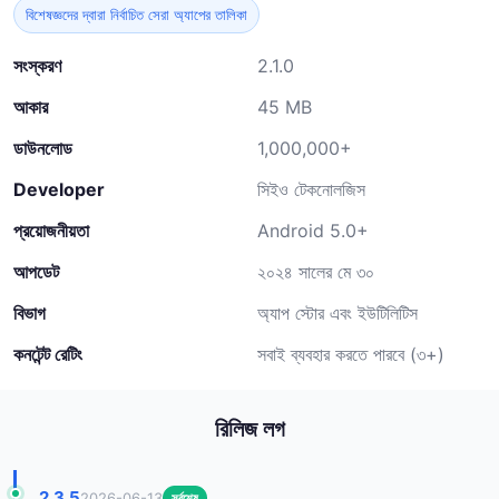
বিশেষজ্ঞদের দ্বারা নির্বাচিত সেরা অ্যাপের তালিকা
সংস্করণ
2.1.0
আকার
45 MB
ডাউনলোড
1,000,000+
Developer
সিইও টেকনোলজিস
প্রয়োজনীয়তা
Android 5.0+
আপডেট
২০২৪ সালের মে ৩০
বিভাগ
অ্যাপ স্টোর এবং ইউটিলিটিস
কনটেন্ট রেটিং
সবাই ব্যবহার করতে পারবে (৩+)
রিলিজ লগ
2.3.5
2026-06-13
সর্বশেষ