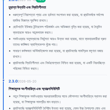
চূড়ান্ত উন্নতি এবং স্থিতিশীলতা
গুরুত্বপূর্ণ নিরাপত্তা প্যাচ এবং দুর্বলতা সংশোধন করা হয়েছে, যা প্ল্যাটফর্মকে সর্বশেষ
হুমকির বিরুদ্ধে সুরক্ষিত রাখবে।
ছোটখাটো ইউজার ইন্টারফেস পরিমার্জন এবং অভিজ্ঞতা বৃদ্ধি করা হয়েছে, যা দৈনন্দিন
ব্যবহারকে আরও আনন্দদায়ক করবে।
সফটওয়্যার অনুসন্ধানের নির্ভুলতা আরও উন্নত করা হয়েছে, যাতে ব্যবহারকারীরা দ্রুত
তাদের কাঙ্ক্ষিত অ্যাপ্লিকেশন খুঁজে পায়।
সাধারণ কর্মক্ষমতা অপ্টিমাইজেশন করা হয়েছে, যা প্ল্যাটফর্মের সামগ্রিক মসৃণতা বজায়
রাখবে।
প্ল্যাটফর্মের স্থিতিশীলতা এবং নির্ভরযোগ্যতা নিশ্চিত করা হয়েছে, যা একটি নিরবচ্ছিন্ন
পরিষেবা নিশ্চিত করবে।
2.3.0
2026-05-20
শিক্ষামূলক অংশীদারিত্ব এবং অ্যাক্সেসিবিলিটি
নতুন শিক্ষামূলক সফটওয়্যার সরবরাহকারীদের সাথে কৌশলগত অংশীদারিত্ব স্থাপন করা
হয়েছে, যা শিক্ষামূলক সামগ্রীর মান বাড়াবে।
প্ল্যাটফর্মের অ্যাক্সেসিবিলিটি বৈশিষ্ট্য উন্নত করা হয়েছে, যেমন উচ্চ বৈসাদৃশ্য মোড এবং