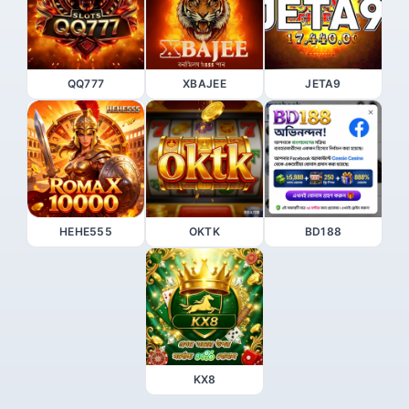
QQ777
XBAJEE
JETA9
HEHE555
OKTK
BD188
KX8