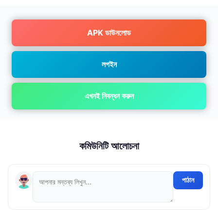
APK ডাউনলোড
লগইন
এখনই নিবন্ধন করুন
কমিউনিটি আলোচনা
পাঠান