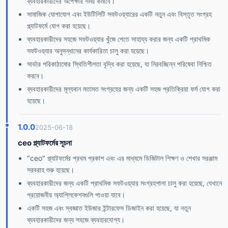
ব্যবহারকারীদের অপেক্ষার সময় কমাবে।
সামাজিক যোগাযোগ এবং ইউটিলিটি সফটওয়্যারের একটি নতুন এবং বিস্তৃত সংগ্রহ
প্ল্যাটফর্মে যোগ করা হয়েছে।
ব্যবহারকারীদের সহজে সফটওয়্যার খুঁজে পেতে সাহায্য করার জন্য একটি প্রাথমিক
সফটওয়্যার অনুসন্ধানের কার্যকারিতা চালু করা হয়েছে।
সার্ভার পরিকাঠামোর স্থিতিশীলতা বৃদ্ধি করা হয়েছে, যা নিরবচ্ছিন্ন পরিষেবা নিশ্চিত
করবে।
ব্যবহারকারীদের মূল্যবান মতামত সংগ্রহের জন্য একটি সহজ প্রতিক্রিয়া ফর্ম যোগ করা
হয়েছে।
1.0.0
2025-06-18
ceo প্ল্যাটফর্মের সূচনা
"ceo" প্ল্যাটফর্মের প্রথম প্রকাশ এবং এর মাধ্যমে ডিজিটাল শিক্ষণ ও শেখার সরঞ্জাম
সরবরাহ শুরু হয়েছে।
ব্যবহারকারীদের জন্য একটি প্রাথমিক সফটওয়্যার সংগ্রহশালা চালু করা হয়েছে, যেখানে
প্রয়োজনীয় অ্যাপ্লিকেশনগুলি পাওয়া যাবে।
একটি সহজ এবং স্বজ্ঞাত ইউজার ইন্টারফেস ডিজাইন করা হয়েছে, যা নতুন
ব্যবহারকারীদের জন্য সহজে ব্যবহারযোগ্য।