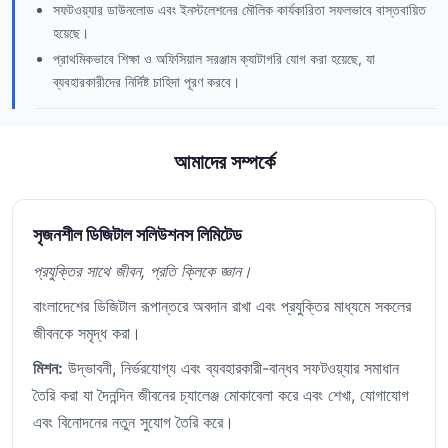
সফটওয়্যার ডাউনলোড এবং ইনস্টলেশনের মৌলিক কার্যকারিতা সফলভাবে বাস্তবায়িত
হয়েছে।
প্রাথমিকভাবে শিক্ষা ও অফিসিয়াল সরঞ্জাম ক্যাটাগরি যোগ করা হয়েছে, যা
ব্যবহারকারীদের নির্দিষ্ট চাহিদা পূরণ করবে।
আমাদের সম্পর্কে
সৃজনশীল ডিজিটাল সলিউশনস লিমিটেড
প্রযুক্তির সাথে জীবন, প্রতি ক্লিকে জ্ঞান।
বাংলাদেশের ডিজিটাল রূপান্তরে অবদান রাখা এবং প্রযুক্তির মাধ্যমে সকলের
জীবনকে সমৃদ্ধ করা।
মিশন:
উদ্ভাবনী, নির্ভরযোগ্য এবং ব্যবহারকারী-বান্ধব সফটওয়্যার সমাধান
তৈরি করা যা দৈনন্দিন জীবনের চ্যালেঞ্জ মোকাবেলা করে এবং শেখা, যোগাযোগ
এবং বিনোদনের নতুন সুযোগ তৈরি করে।