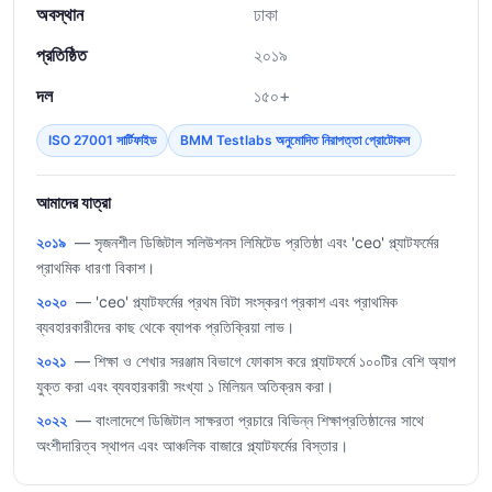
অবস্থান
ঢাকা
প্রতিষ্ঠিত
২০১৯
দল
১৫০+
ISO 27001 সার্টিফাইড
BMM Testlabs অনুমোদিত নিরাপত্তা প্রোটোকল
আমাদের যাত্রা
২০১৯
— সৃজনশীল ডিজিটাল সলিউশনস লিমিটেড প্রতিষ্ঠা এবং 'ceo' প্ল্যাটফর্মের
প্রাথমিক ধারণা বিকাশ।
২০২০
— 'ceo' প্ল্যাটফর্মের প্রথম বিটা সংস্করণ প্রকাশ এবং প্রাথমিক
ব্যবহারকারীদের কাছ থেকে ব্যাপক প্রতিক্রিয়া লাভ।
২০২১
— শিক্ষা ও শেখার সরঞ্জাম বিভাগে ফোকাস করে প্ল্যাটফর্মে ১০০টির বেশি অ্যাপ
যুক্ত করা এবং ব্যবহারকারী সংখ্যা ১ মিলিয়ন অতিক্রম করা।
২০২২
— বাংলাদেশে ডিজিটাল সাক্ষরতা প্রচারে বিভিন্ন শিক্ষাপ্রতিষ্ঠানের সাথে
অংশীদারিত্ব স্থাপন এবং আঞ্চলিক বাজারে প্ল্যাটফর্মের বিস্তার।