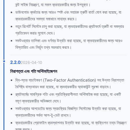
ফন্ট সাইজ নিয়ন্ত্রণ, যা সকল ব্যবহারকারীর জন্য উপযুক্ত।
ডাউনলোড ব্যর্থতার জন্য আরও স্পষ্ট এবং সহায়ক ত্রুটি বার্তা যোগ করা হয়েছে, যা
ব্যবহারকারীদের সমস্যা সমাধানে সাহায্য করবে।
নতুন রিপোর্ট সিস্টেম চালু করা হয়েছে, যা ব্যবহারকারীদের প্ল্যাটফর্মে ত্রুটি বা সমস্যার
প্রতিবেদন করার সুযোগ দেবে।
সফটওয়্যার তালিকা এবং বর্ণনার উন্নতি করা হয়েছে, যা ব্যবহারকারীদের জন্য আরও
বিস্তারিত এবং নির্ভুল তথ্য সরবরাহ করবে।
2.2.0
2026-04-10
নিরাপত্তা এবং গতি অপ্টিমাইজেশন
দ্বি-স্তর যাচাইকরণ (Two-Factor Authentication) সহ উন্নত নিরাপত্তা
বৈশিষ্ট্য বাস্তবায়ন করা হয়েছে, যা ব্যবহারকারীর অ্যাকাউন্ট সুরক্ষা বাড়াবে।
প্ল্যাটফর্মের সামগ্রিক গতি এবং প্রতিক্রিয়াশীলতা অপ্টিমাইজ করা হয়েছে, যা একটি
মসৃণ ব্যবহারকারীর অভিজ্ঞতা দেবে।
সফটওয়্যার আপডেটের জন্য স্বয়ংক্রিয় বিজ্ঞপ্তি সিস্টেমের উন্নতি করা হয়েছে, যা
ব্যবহারকারীদের সর্বদা আপ-টু-ডেট রাখবে।
ব্যবহারকারীর প্রোফাইল ব্যবস্থাপনার উন্নতি করা হয়েছে, যা ব্যক্তিগত তথ্য নিয়ন্ত্রণ
সহজ করবে।