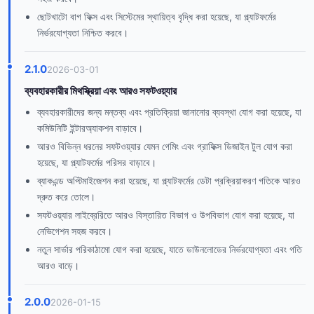
ছোটখাটো বাগ ফিক্স এবং সিস্টেমের স্থায়িত্ব বৃদ্ধি করা হয়েছে, যা প্ল্যাটফর্মের
নির্ভরযোগ্যতা নিশ্চিত করবে।
2.1.0
2026-03-01
ব্যবহারকারীর মিথস্ক্রিয়া এবং আরও সফটওয়্যার
ব্যবহারকারীদের জন্য মন্তব্য এবং প্রতিক্রিয়া জানানোর ব্যবস্থা যোগ করা হয়েছে, যা
কমিউনিটি ইন্টারঅ্যাকশন বাড়াবে।
আরও বিভিন্ন ধরনের সফটওয়্যার যেমন গেমিং এবং গ্রাফিক্স ডিজাইন টুল যোগ করা
হয়েছে, যা প্ল্যাটফর্মের পরিসর বাড়াবে।
ব্যাকএন্ড অপ্টিমাইজেশন করা হয়েছে, যা প্ল্যাটফর্মের ডেটা প্রক্রিয়াকরণ গতিকে আরও
দ্রুত করে তোলে।
সফটওয়্যার লাইব্রেরিতে আরও বিস্তারিত বিভাগ ও উপবিভাগ যোগ করা হয়েছে, যা
নেভিগেশন সহজ করবে।
নতুন সার্ভার পরিকাঠামো যোগ করা হয়েছে, যাতে ডাউনলোডের নির্ভরযোগ্যতা এবং গতি
আরও বাড়ে।
2.0.0
2026-01-15