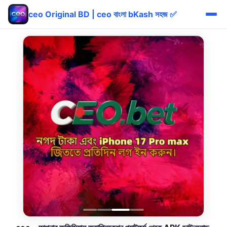
ceo Original BD | ceo বাংলা bKash সহজ ✅