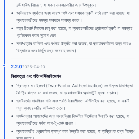
ফন্ট সাইজ নিয়ন্ত্রণ, যা সকল ব্যবহারকারীর জন্য উপযুক্ত।
ডাউনলোড ব্যর্থতার জন্য আরও স্পষ্ট এবং সহায়ক ত্রুটি বার্তা যোগ করা হয়েছে, যা
ব্যবহারকারীদের সমস্যা সমাধানে সাহায্য করবে।
নতুন রিপোর্ট সিস্টেম চালু করা হয়েছে, যা ব্যবহারকারীদের প্ল্যাটফর্মে ত্রুটি বা সমস্যার
প্রতিবেদন করার সুযোগ দেবে।
সফটওয়্যার তালিকা এবং বর্ণনার উন্নতি করা হয়েছে, যা ব্যবহারকারীদের জন্য আরও
বিস্তারিত এবং নির্ভুল তথ্য সরবরাহ করবে।
2.2.0
2026-04-10
নিরাপত্তা এবং গতি অপ্টিমাইজেশন
দ্বি-স্তর যাচাইকরণ (Two-Factor Authentication) সহ উন্নত নিরাপত্তা
বৈশিষ্ট্য বাস্তবায়ন করা হয়েছে, যা ব্যবহারকারীর অ্যাকাউন্ট সুরক্ষা বাড়াবে।
প্ল্যাটফর্মের সামগ্রিক গতি এবং প্রতিক্রিয়াশীলতা অপ্টিমাইজ করা হয়েছে, যা একটি
মসৃণ ব্যবহারকারীর অভিজ্ঞতা দেবে।
সফটওয়্যার আপডেটের জন্য স্বয়ংক্রিয় বিজ্ঞপ্তি সিস্টেমের উন্নতি করা হয়েছে, যা
ব্যবহারকারীদের সর্বদা আপ-টু-ডেট রাখবে।
ব্যবহারকারীর প্রোফাইল ব্যবস্থাপনার উন্নতি করা হয়েছে, যা ব্যক্তিগত তথ্য নিয়ন্ত্রণ
সহজ করবে।