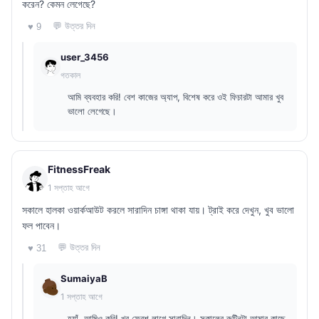
করেন? কেমন লেগেছে?
💬 উত্তর দিন
♥ 9
user_3456
গতকাল
আমি ব্যবহার করি! বেশ কাজের অ্যাপ, বিশেষ করে ওই ফিচারটা আমার খুব
ভালো লেগেছে।
FitnessFreak
1 সপ্তাহ আগে
সকালে হালকা ওয়ার্কআউট করলে সারাদিন চাঙ্গা থাকা যায়। ট্রাই করে দেখুন, খুব ভালো
ফল পাবেন।
💬 উত্তর দিন
♥ 31
SumaiyaB
1 সপ্তাহ আগে
হ্যাঁ, আমিও করি! খুব ফ্রেশ লাগে সারাদিন। সকালের রুটিনটা আমার কাছে