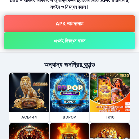
ceo - আপনার অফিসিয়াল অ্যাপ্লিকেশন প্ল্যাটফর্ম থেকে APK ডাউনলোড,
লগইন ও নিবন্ধন করুন।
APK ডাউনলোড
এখনই নিবন্ধন করুন
অন্যান্য জনপ্রিয় ব্র্যান্ড
ACE444
BDPOP
TK10