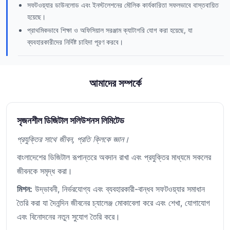
সফটওয়্যার ডাউনলোড এবং ইনস্টলেশনের মৌলিক কার্যকারিতা সফলভাবে বাস্তবায়িত
হয়েছে।
প্রাথমিকভাবে শিক্ষা ও অফিসিয়াল সরঞ্জাম ক্যাটাগরি যোগ করা হয়েছে, যা
ব্যবহারকারীদের নির্দিষ্ট চাহিদা পূরণ করবে।
আমাদের সম্পর্কে
সৃজনশীল ডিজিটাল সলিউশনস লিমিটেড
প্রযুক্তির সাথে জীবন, প্রতি ক্লিকে জ্ঞান।
বাংলাদেশের ডিজিটাল রূপান্তরে অবদান রাখা এবং প্রযুক্তির মাধ্যমে সকলের
জীবনকে সমৃদ্ধ করা।
মিশন:
উদ্ভাবনী, নির্ভরযোগ্য এবং ব্যবহারকারী-বান্ধব সফটওয়্যার সমাধান
তৈরি করা যা দৈনন্দিন জীবনের চ্যালেঞ্জ মোকাবেলা করে এবং শেখা, যোগাযোগ
এবং বিনোদনের নতুন সুযোগ তৈরি করে।