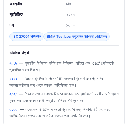
অবস্থান
ঢাকা
প্রতিষ্ঠিত
২০১৯
দল
১৫০+
ISO 27001 সার্টিফাইড
BMM Testlabs অনুমোদিত নিরাপত্তা প্রোটোকল
আমাদের যাত্রা
২০১৯
— সৃজনশীল ডিজিটাল সলিউশনস লিমিটেড প্রতিষ্ঠা এবং 'ceo' প্ল্যাটফর্মের
প্রাথমিক ধারণা বিকাশ।
২০২০
— 'ceo' প্ল্যাটফর্মের প্রথম বিটা সংস্করণ প্রকাশ এবং প্রাথমিক
ব্যবহারকারীদের কাছ থেকে ব্যাপক প্রতিক্রিয়া লাভ।
২০২১
— শিক্ষা ও শেখার সরঞ্জাম বিভাগে ফোকাস করে প্ল্যাটফর্মে ১০০টির বেশি অ্যাপ
যুক্ত করা এবং ব্যবহারকারী সংখ্যা ১ মিলিয়ন অতিক্রম করা।
২০২২
— বাংলাদেশে ডিজিটাল সাক্ষরতা প্রচারে বিভিন্ন শিক্ষাপ্রতিষ্ঠানের সাথে
অংশীদারিত্ব স্থাপন এবং আঞ্চলিক বাজারে প্ল্যাটফর্মের বিস্তার।