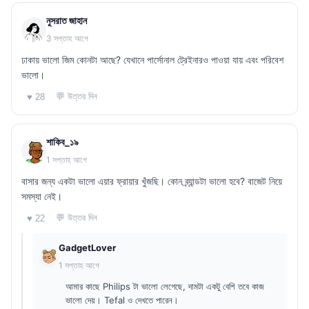
নুসরাত জাহান
3 সপ্তাহ আগে
ঢাকায় ভালো জিম কোনটা আছে? যেখানে পার্সোনাল ট্রেইনারও পাওয়া যায় এবং পরিবেশ
ভালো।
💬 উত্তর দিন
♥ 28
শাকিব_১৯
1 সপ্তাহ আগে
বাসার জন্য একটা ভালো এয়ার ফ্রায়ার খুঁজছি। কোন ব্র্যান্ডটা ভালো হবে? বাজেট নিয়ে
সমস্যা নেই।
💬 উত্তর দিন
♥ 22
GadgetLover
1 সপ্তাহ আগে
আমার কাছে Philips টা ভালো লেগেছে, দামটা একটু বেশি তবে কাজ
ভালো দেয়। Tefal ও দেখতে পারেন।