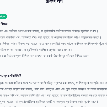
রিলিজ লগ
সর্বশেষ
তিশীলতা
প্যাচ এবং দুর্বলতা সংশোধন করা হয়েছে, যা প্ল্যাটফর্মকে সর্বশেষ হুমকির বিরুদ্ধে সুরক্ষিত রাখবে।
ফেস পরিমার্জন এবং অভিজ্ঞতা বৃদ্ধি করা হয়েছে, যা দৈনন্দিন ব্যবহারকে আরও আনন্দদায়ক করবে।
র নির্ভুলতা আরও উন্নত করা হয়েছে, যাতে ব্যবহারকারীরা দ্রুত তাদের কাঙ্ক্ষিত অ্যাপ্লিকেশন খুঁজে প
িমাইজেশন করা হয়েছে, যা প্ল্যাটফর্মের সামগ্রিক মসৃণতা বজায় রাখবে।
লতা এবং নির্ভরযোগ্যতা নিশ্চিত করা হয়েছে, যা একটি নিরবচ্ছিন্ন পরিষেবা নিশ্চিত করবে।
ং অ্যাক্সেসিবিলিটি
য়্যার সরবরাহকারীদের সাথে কৌশলগত অংশীদারিত্ব স্থাপন করা হয়েছে, যা শিক্ষামূলক সামগ্রীর মান ব
সিবিলিটি বৈশিষ্ট্য উন্নত করা হয়েছে, যেমন উচ্চ বৈসাদৃশ্য মোড এবং ফন্ট সাইজ নিয়ন্ত্রণ, যা সকল ব্যবহা
য আরও স্পষ্ট এবং সহায়ক ত্রুটি বার্তা যোগ করা হয়েছে, যা ব্যবহারকারীদের সমস্যা সমাধানে সাহায্
ালু করা হয়েছে, যা ব্যবহারকারীদের প্ল্যাটফর্মে ত্রুটি বা সমস্যার প্রতিবেদন করার সুযোগ দেবে।