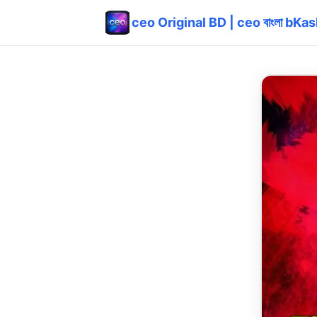
ceo Original BD | ceo বাংলা bKa