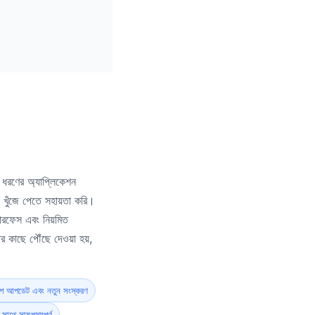
ন ধরণের অ্যাপ্লিকেশন
 খুঁজে পেতে সহায়তা করি।
টারফেস এবং নিয়মিত
 কাছে পৌঁছে দেওয়া হয়,
যাপ আপডেট এবং নতুন সংস্করণ
সাথে সামঞ্জস্যপূর্ণ