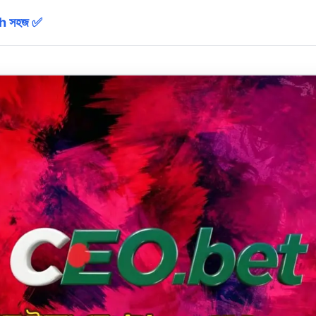
sh সহজ ✅