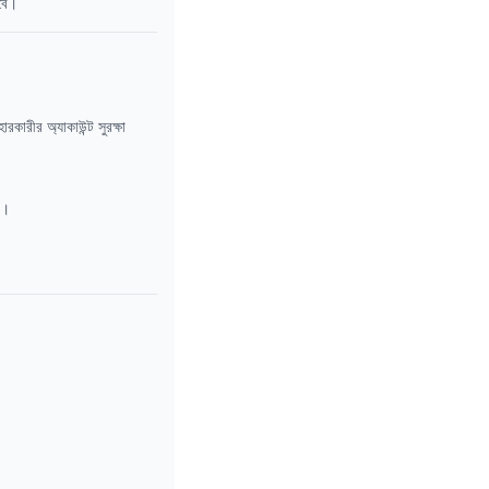
রবে।
ারীর অ্যাকাউন্ট সুরক্ষা
ে।