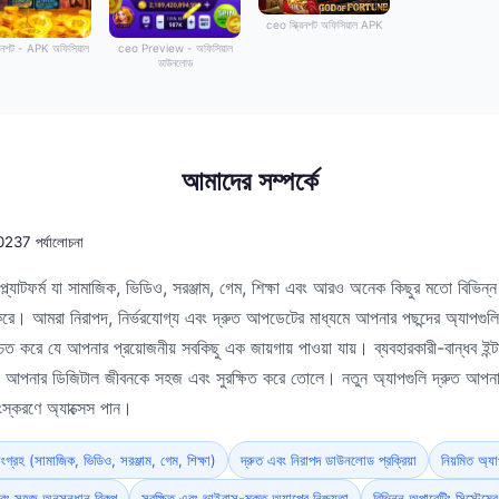
ceo স্ক্রিনশট অফিসিয়াল APK
রিনশট - APK অফিসিয়াল
ceo Preview - অফিসিয়াল
ডাউনলোড
আমাদের সম্পর্কে
0237 পর্যালোচনা
 প্ল্যাটফর্ম যা সামাজিক, ভিডিও, সরঞ্জাম, গেম, শিক্ষা এবং আরও অনেক কিছুর মতো বিভিন্
রে। আমরা নিরাপদ, নির্ভরযোগ্য এবং দ্রুত আপডেটের মাধ্যমে আপনার পছন্দের অ্যাপগুলি
চিত করে যে আপনার প্রয়োজনীয় সবকিছু এক জায়গায় পাওয়া যায়। ব্যবহারকারী-বান্ধব ইন্
ceo আপনার ডিজিটাল জীবনকে সহজ এবং সুরক্ষিত করে তোলে। নতুন অ্যাপগুলি দ্রুত আপনার
ংস্করণে অ্যাক্সেস পান।
ংগ্রহ (সামাজিক, ভিডিও, সরঞ্জাম, গেম, শিক্ষা)
দ্রুত এবং নিরাপদ ডাউনলোড প্রক্রিয়া
নিয়মিত অ্
এবং সহজ অনুসন্ধান বিকল্প
সুরক্ষিত এবং ভাইরাস-মুক্ত অ্যাপের নিশ্চয়তা
বিভিন্ন অপারেটিং সিস্টেমের 