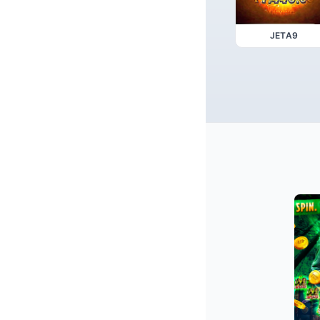
JETA9