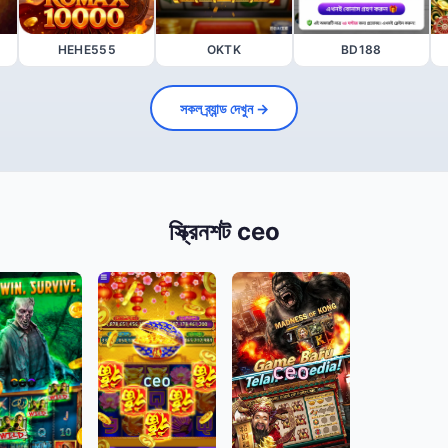
HEHE555
OKTK
BD188
সকল ব্র্যান্ড দেখুন →
স্ক্রিনশট ceo