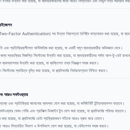
ং বর্ণনার উন্নতি করা হয়েছে, যা ব্যবহারকারীদের জন্য আরও বিস্তারিত এবং নির্ভুল তথ্য সরবরাহ ক
িমাইজেশন
Two-Factor Authentication) সহ উন্নত নিরাপত্তা বৈশিষ্ট্য বাস্তবায়ন করা হয়েছে, যা ব্যবহারক
ক গতি এবং প্রতিক্রিয়াশীলতা অপ্টিমাইজ করা হয়েছে, যা একটি মসৃণ ব্যবহারকারীর অভিজ্ঞতা দেবে।
্য স্বয়ংক্রিয় বিজ্ঞপ্তি সিস্টেমের উন্নতি করা হয়েছে, যা ব্যবহারকারীদের সর্বদা আপ-টু-ডেট রাখব
 ব্যবস্থাপনার উন্নতি করা হয়েছে, যা ব্যক্তিগত তথ্য নিয়ন্ত্রণ সহজ করবে।
সিস্টেমের স্থায়িত্ব বৃদ্ধি করা হয়েছে, যা প্ল্যাটফর্মের নির্ভরযোগ্যতা নিশ্চিত করবে।
া এবং আরও সফটওয়্যার
ন্তব্য এবং প্রতিক্রিয়া জানানোর ব্যবস্থা যোগ করা হয়েছে, যা কমিউনিটি ইন্টারঅ্যাকশন বাড়াবে।
ওয়্যার যেমন গেমিং এবং গ্রাফিক্স ডিজাইন টুল যোগ করা হয়েছে, যা প্ল্যাটফর্মের পরিসর বাড়াবে।
ন করা হয়েছে, যা প্ল্যাটফর্মের ডেটা প্রক্রিয়াকরণ গতিকে আরও দ্রুত করে তোলে।
িতে আরও বিস্তারিত বিভাগ ও উপবিভাগ যোগ করা হয়েছে, যা নেভিগেশন সহজ করবে।