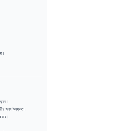
ায়।
াড়াবে।
রকারীর জন্য উপযুক্ত।
য করবে।