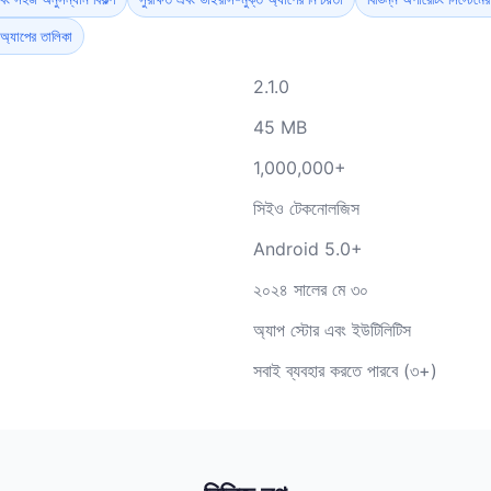
া অ্যাপের তালিকা
2.1.0
45 MB
1,000,000+
সিইও টেকনোলজিস
Android 5.0+
২০২৪ সালের মে ৩০
অ্যাপ স্টোর এবং ইউটিলিটিস
সবাই ব্যবহার করতে পারবে (৩+)