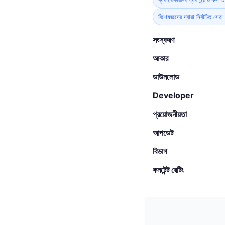
বিশেষজ্ঞদের দ্বারা নির্বাচিত সের
সংস্করণ
আকার
ডাউনলোড
Developer
প্রয়োজনীয়তা
আপডেট
বিভাগ
কনটেন্ট রেটিং