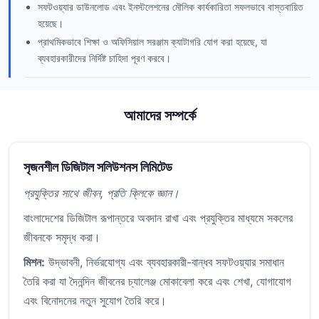
সফটওয়্যার ডাউনলোড এবং ইনস্টলেশনের মৌলিক কার্যকারিতা সফলভাবে বাস্তবায়িত
হয়েছে।
প্রাথমিকভাবে শিক্ষা ও অফিসিয়াল সরঞ্জাম ক্যাটাগরি যোগ করা হয়েছে, যা
ব্যবহারকারীদের নির্দিষ্ট চাহিদা পূরণ করবে।
আমাদের সম্পর্কে
সৃজনশীল ডিজিটাল সলিউশনস লিমিটেড
প্রযুক্তির সাথে জীবন, প্রতি ক্লিকে জ্ঞান।
বাংলাদেশের ডিজিটাল রূপান্তরে অবদান রাখা এবং প্রযুক্তির মাধ্যমে সকলের
জীবনকে সমৃদ্ধ করা।
মিশন:
উদ্ভাবনী, নির্ভরযোগ্য এবং ব্যবহারকারী-বান্ধব সফটওয়্যার সমাধান
তৈরি করা যা দৈনন্দিন জীবনের চ্যালেঞ্জ মোকাবেলা করে এবং শেখা, যোগাযোগ
এবং বিনোদনের নতুন সুযোগ তৈরি করে।