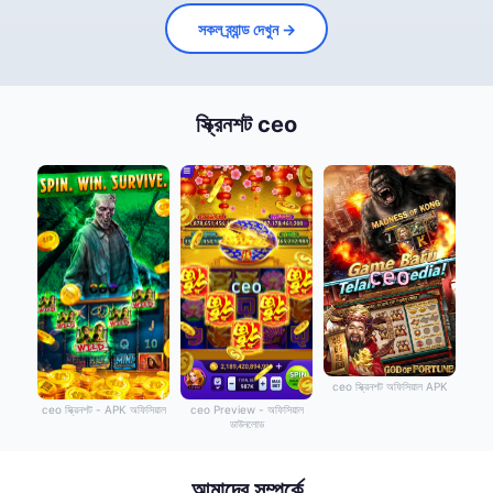
সকল ব্র্যান্ড দেখুন →
স্ক্রিনশট ceo
ceo স্ক্রিনশট অফিসিয়াল APK
ceo স্ক্রিনশট - APK অফিসিয়াল
ceo Preview - অফিসিয়াল
ডাউনলোড
আমাদের সম্পর্কে