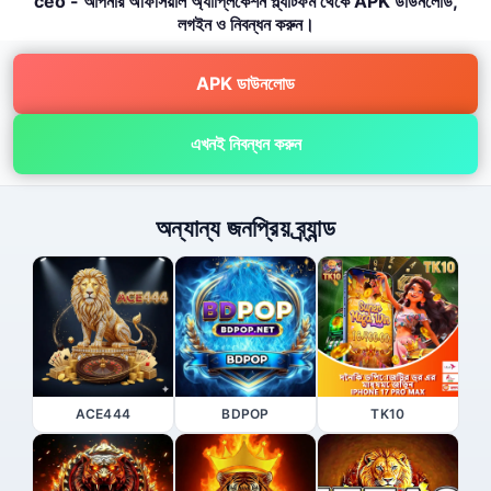
ceo - আপনার অফিসিয়াল অ্যাপ্লিকেশন প্ল্যাটফর্ম থেকে APK ডাউনলোড,
লগইন ও নিবন্ধন করুন।
APK ডাউনলোড
এখনই নিবন্ধন করুন
অন্যান্য জনপ্রিয় ব্র্যান্ড
ACE444
BDPOP
TK10