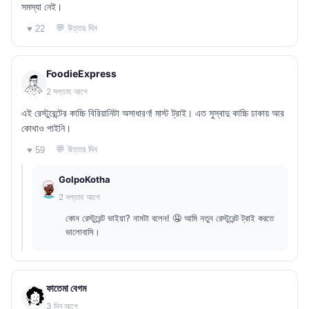
সমস্যা নেই।
💬 উত্তর দিন
♥ 22
FoodieExpress
2 সপ্তাহ আগে
এই রেস্টুরেন্টের কাচ্চি বিরিয়ানিটা অসাধারণ! মাস্ট ট্রাই। এত সুস্বাদু কাচ্চি ঢাকায় আর
কোথাও পাইনি।
💬 উত্তর দিন
♥ 59
GolpoKotha
2 সপ্তাহ আগে
কোন রেস্টুরেন্ট ভাইয়া? নামটা বলেন! 🤤 আমি নতুন রেস্টুরেন্ট ট্রাই করতে
ভালোবাসি।
ফাতেমা বেগম
3 দিন আগে