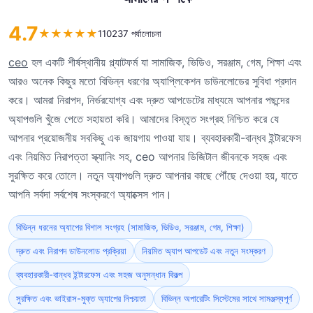
4.7
★
★
★
★
★
110237 পর্যালোচনা
ceo
হল একটি শীর্ষস্থানীয় প্ল্যাটফর্ম যা সামাজিক, ভিডিও, সরঞ্জাম, গেম, শিক্ষা এবং
আরও অনেক কিছুর মতো বিভিন্ন ধরণের অ্যাপ্লিকেশন ডাউনলোডের সুবিধা প্রদান
করে। আমরা নিরাপদ, নির্ভরযোগ্য এবং দ্রুত আপডেটের মাধ্যমে আপনার পছন্দের
অ্যাপগুলি খুঁজে পেতে সহায়তা করি। আমাদের বিস্তৃত সংগ্রহ নিশ্চিত করে যে
আপনার প্রয়োজনীয় সবকিছু এক জায়গায় পাওয়া যায়। ব্যবহারকারী-বান্ধব ইন্টারফেস
এবং নিয়মিত নিরাপত্তা স্ক্যানিং সহ, ceo আপনার ডিজিটাল জীবনকে সহজ এবং
সুরক্ষিত করে তোলে। নতুন অ্যাপগুলি দ্রুত আপনার কাছে পৌঁছে দেওয়া হয়, যাতে
আপনি সর্বদা সর্বশেষ সংস্করণে অ্যাক্সেস পান।
বিভিন্ন ধরনের অ্যাপের বিশাল সংগ্রহ (সামাজিক, ভিডিও, সরঞ্জাম, গেম, শিক্ষা)
দ্রুত এবং নিরাপদ ডাউনলোড প্রক্রিয়া
নিয়মিত অ্যাপ আপডেট এবং নতুন সংস্করণ
ব্যবহারকারী-বান্ধব ইন্টারফেস এবং সহজ অনুসন্ধান বিকল্প
সুরক্ষিত এবং ভাইরাস-মুক্ত অ্যাপের নিশ্চয়তা
বিভিন্ন অপারেটিং সিস্টেমের সাথে সামঞ্জস্যপূর্ণ