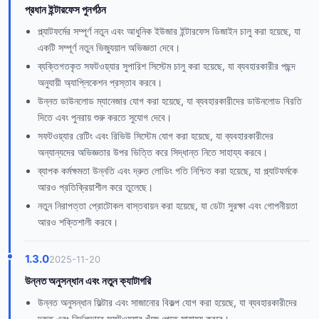
প্রধান ইন্টারফেস পুনর্গঠন
প্ল্যাটফর্মের সম্পূর্ণ নতুন এবং আধুনিক ইউজার ইন্টারফেস ডিজাইন চালু করা হয়েছে, যা
একটি সম্পূর্ণ নতুন ভিজ্যুয়াল অভিজ্ঞতা দেবে।
ব্যক্তিগতকৃত সফটওয়্যার সুপারিশ সিস্টেম চালু করা হয়েছে, যা ব্যবহারকারীর পছন্দ
অনুযায়ী অ্যাপ্লিকেশন প্রস্তাব করবে।
উন্নত ডাউনলোড ম্যানেজার যোগ করা হয়েছে, যা ব্যবহারকারীদের ডাউনলোড বিরতি
দিতে এবং পুনরায় শুরু করতে সুযোগ দেবে।
সফটওয়্যার রেটিং এবং রিভিউ সিস্টেম যোগ করা হয়েছে, যা ব্যবহারকারীদের
অন্যান্যদের অভিজ্ঞতার উপর ভিত্তি করে সিদ্ধান্ত নিতে সাহায্য করবে।
ব্যাপক কর্মক্ষমতা উন্নতি এবং দ্রুত লোডিং গতি নিশ্চিত করা হয়েছে, যা প্ল্যাটফর্মকে
আরও প্রতিক্রিয়াশীল করে তুলেছে।
নতুন নিরাপত্তা প্রোটোকল বাস্তবায়ন করা হয়েছে, যা ডেটা সুরক্ষা এবং গোপনীয়তা
আরও শক্তিশালী করবে।
1.3.0
2025-11-20
উন্নত অনুসন্ধান এবং নতুন ক্যাটাগরি
উন্নত অনুসন্ধান ফিল্টার এবং সাজানোর বিকল্প যোগ করা হয়েছে, যা ব্যবহারকারীদের
দ্রুত এবং নির্ভুলভাবে সফটওয়্যার খুঁজে পেতে সাহায্য করবে।