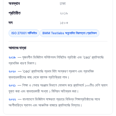
অবস্থান
ঢাকা
প্রতিষ্ঠিত
২০১৯
দল
১৫০+
ISO 27001 সার্টিফাইড
BMM Testlabs অনুমোদিত নিরাপত্তা প্রোটোকল
আমাদের যাত্রা
২০১৯
— সৃজনশীল ডিজিটাল সলিউশনস লিমিটেড প্রতিষ্ঠা এবং 'ceo' প্ল্যাটফর্মের
প্রাথমিক ধারণা বিকাশ।
২০২০
— 'ceo' প্ল্যাটফর্মের প্রথম বিটা সংস্করণ প্রকাশ এবং প্রাথমিক
ব্যবহারকারীদের কাছ থেকে ব্যাপক প্রতিক্রিয়া লাভ।
২০২১
— শিক্ষা ও শেখার সরঞ্জাম বিভাগে ফোকাস করে প্ল্যাটফর্মে ১০০টির বেশি অ্যাপ
যুক্ত করা এবং ব্যবহারকারী সংখ্যা ১ মিলিয়ন অতিক্রম করা।
২০২২
— বাংলাদেশে ডিজিটাল সাক্ষরতা প্রচারে বিভিন্ন শিক্ষাপ্রতিষ্ঠানের সাথে
অংশীদারিত্ব স্থাপন এবং আঞ্চলিক বাজারে প্ল্যাটফর্মের বিস্তার।