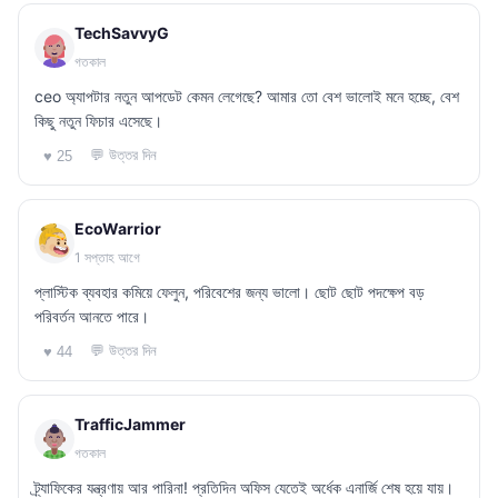
TechSavvyG
গতকাল
ceo অ্যাপটার নতুন আপডেট কেমন লেগেছে? আমার তো বেশ ভালোই মনে হচ্ছে, বেশ
কিছু নতুন ফিচার এসেছে।
💬 উত্তর দিন
♥ 25
EcoWarrior
1 সপ্তাহ আগে
প্লাস্টিক ব্যবহার কমিয়ে ফেলুন, পরিবেশের জন্য ভালো। ছোট ছোট পদক্ষেপ বড়
পরিবর্তন আনতে পারে।
💬 উত্তর দিন
♥ 44
TrafficJammer
গতকাল
ট্র্যাফিকের যন্ত্রণায় আর পারিনা! প্রতিদিন অফিস যেতেই অর্ধেক এনার্জি শেষ হয়ে যায়।