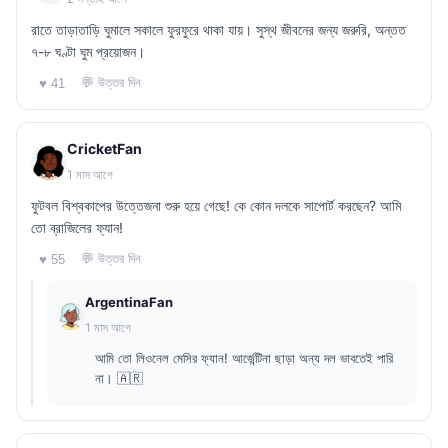
রাতে তাড়াতাড়ি ঘুমালে সকালে ফুরফুরে থাকা যায়। সুস্থ জীবনের জন্য জরুরি, অন্তত
৭-৮ ঘণ্টা ঘুম প্রয়োজন।
💬 উত্তর দিন
♥ 41
CricketFan
1 মাস আগে
ফুটবল বিশ্বকাপের উত্তেজনা শুরু হয়ে গেছে! কে কোন দলকে সাপোর্ট করছেন? আমি
তো ব্রাজিলের ফ্যান!
💬 উত্তর দিন
♥ 55
ArgentinaFan
1 মাস আগে
আমি তো লিওনেল মেসির ফ্যান! আর্জেন্টিনা ছাড়া অন্য দল ভাবতেই পারি
না। 🇦🇷