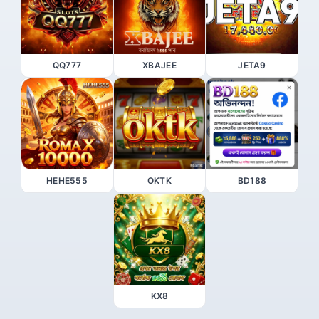
QQ777
XBAJEE
JETA9
HEHE555
OKTK
BD188
KX8