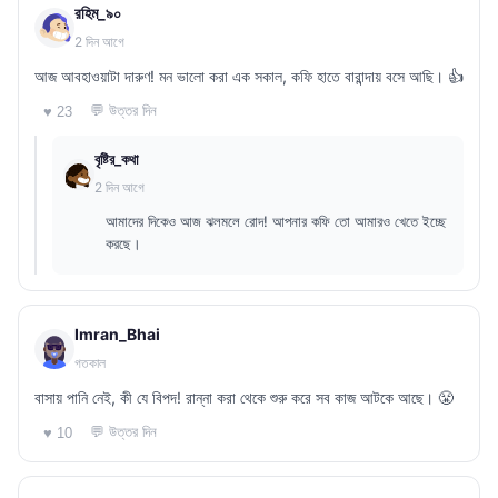
রহিম_৯০
2 দিন আগে
আজ আবহাওয়াটা দারুণ! মন ভালো করা এক সকাল, কফি হাতে বারান্দায় বসে আছি। 👍
💬 উত্তর দিন
♥ 23
বৃষ্টির_কথা
2 দিন আগে
আমাদের দিকেও আজ ঝলমলে রোদ! আপনার কফি তো আমারও খেতে ইচ্ছে
করছে।
Imran_Bhai
গতকাল
বাসায় পানি নেই, কী যে বিপদ! রান্না করা থেকে শুরু করে সব কাজ আটকে আছে। 😤
💬 উত্তর দিন
♥ 10