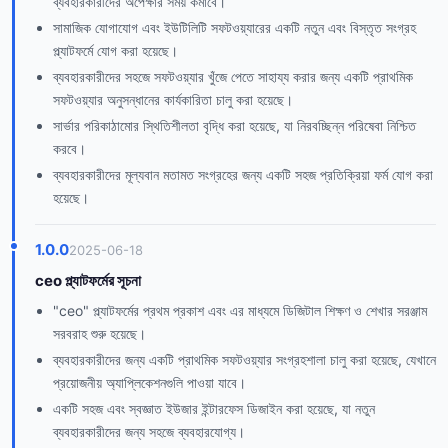
ব্যবহারকারীদের অপেক্ষার সময় কমাবে।
সামাজিক যোগাযোগ এবং ইউটিলিটি সফটওয়্যারের একটি নতুন এবং বিস্তৃত সংগ্রহ
প্ল্যাটফর্মে যোগ করা হয়েছে।
ব্যবহারকারীদের সহজে সফটওয়্যার খুঁজে পেতে সাহায্য করার জন্য একটি প্রাথমিক
সফটওয়্যার অনুসন্ধানের কার্যকারিতা চালু করা হয়েছে।
সার্ভার পরিকাঠামোর স্থিতিশীলতা বৃদ্ধি করা হয়েছে, যা নিরবচ্ছিন্ন পরিষেবা নিশ্চিত
করবে।
ব্যবহারকারীদের মূল্যবান মতামত সংগ্রহের জন্য একটি সহজ প্রতিক্রিয়া ফর্ম যোগ করা
হয়েছে।
1.0.0
2025-06-18
ceo প্ল্যাটফর্মের সূচনা
"ceo" প্ল্যাটফর্মের প্রথম প্রকাশ এবং এর মাধ্যমে ডিজিটাল শিক্ষণ ও শেখার সরঞ্জাম
সরবরাহ শুরু হয়েছে।
ব্যবহারকারীদের জন্য একটি প্রাথমিক সফটওয়্যার সংগ্রহশালা চালু করা হয়েছে, যেখানে
প্রয়োজনীয় অ্যাপ্লিকেশনগুলি পাওয়া যাবে।
একটি সহজ এবং স্বজ্ঞাত ইউজার ইন্টারফেস ডিজাইন করা হয়েছে, যা নতুন
ব্যবহারকারীদের জন্য সহজে ব্যবহারযোগ্য।