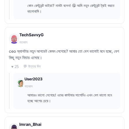
কোন রেস্টুরেন্ট ভাইয়া? নামটা বলেন! 🤤 আমি নতুন রেস্টুরেন্ট ট্রাই করতে
ভালোবাসি।
TechSavvyG
গতকাল
ceo অ্যাপটার নতুন আপডেট কেমন লেগেছে? আমার তো বেশ ভালোই মনে হচ্ছে, বেশ
কিছু নতুন ফিচার এসেছে।
💬 উত্তর দিন
♥ 25
User2023
গতকাল
আমারও ভালো লেগেছে! ওদের কাস্টমার সাপোর্টও এখন বেশ ভালো মনে
হচ্ছে আগের চেয়ে।
Imran_Bhai