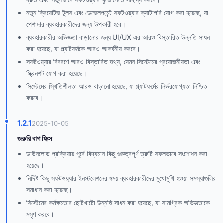
নতুন ক্রিয়েটিভ টুলস এবং ডেভেলপমেন্ট সফটওয়্যার ক্যাটাগরি যোগ করা হয়েছে, যা
পেশাদার ব্যবহারকারীদের জন্য উপকারী হবে।
ব্যবহারকারীর অভিজ্ঞতা বাড়ানোর জন্য UI/UX এর আরও বিস্তারিত উন্নতি সাধন
করা হয়েছে, যা প্ল্যাটফর্মকে আরও আকর্ষনীয় করবে।
সফটওয়্যার বিবরণে আরও বিস্তারিত তথ্য, যেমন সিস্টেমের প্রয়োজনীয়তা এবং
স্ক্রিনশট যোগ করা হয়েছে।
সিস্টেমের স্থিতিশীলতা আরও বাড়ানো হয়েছে, যা প্ল্যাটফর্মের নির্ভরযোগ্যতা নিশ্চিত
করবে।
1.2.1
2025-10-05
জরুরি বাগ ফিক্স
ডাউনলোড প্রক্রিয়ায় পূর্বে বিদ্যমান কিছু গুরুত্বপূর্ণ ত্রুটি সফলভাবে সংশোধন করা
হয়েছে।
নির্দিষ্ট কিছু সফটওয়্যার ইনস্টলেশনের সময় ব্যবহারকারীদের মুখোমুখি হওয়া সমস্যাগুলির
সমাধান করা হয়েছে।
সিস্টেমের কর্মক্ষমতার ছোটখাটো উন্নতি সাধন করা হয়েছে, যা সামগ্রিক অভিজ্ঞতাকে
মসৃণ করবে।