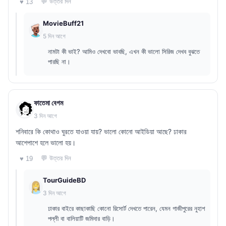
💬 উত্তর দিন
♥ 13
MovieBuff21
5 দিন আগে
নামটা কী ভাই? আমিও দেখবো ভাবছি, এখন কী ভালো সিরিজ দেখব বুঝতে
পারছি না।
ফাতেমা বেগম
3 দিন আগে
শনিবারে কি কোথাও ঘুরতে যাওয়া যায়? ভালো কোনো আইডিয়া আছে? ঢাকার
আশেপাশে হলে ভালো হয়।
💬 উত্তর দিন
♥ 19
TourGuideBD
3 দিন আগে
ঢাকার বাইরে কাছাকাছি কোনো রিসোর্ট দেখতে পারেন, যেমন গাজীপুরের নুহাশ
পল্লী বা বালিয়াটি জমিদার বাড়ি।