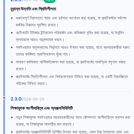
চূড়ান্ত উন্নতি এবং স্থিতিশীলতা
গুরুত্বপূর্ণ নিরাপত্তা প্যাচ এবং দুর্বলতা সংশোধন করা হয়েছে, যা প্ল্যাটফর্মকে সর্বশেষ
হুমকির বিরুদ্ধে সুরক্ষিত রাখবে।
ছোটখাটো ইউজার ইন্টারফেস পরিমার্জন এবং অভিজ্ঞতা বৃদ্ধি করা হয়েছে, যা দৈনন্দিন
ব্যবহারকে আরও আনন্দদায়ক করবে।
সফটওয়্যার অনুসন্ধানের নির্ভুলতা আরও উন্নত করা হয়েছে, যাতে ব্যবহারকারীরা দ্রুত
তাদের কাঙ্ক্ষিত অ্যাপ্লিকেশন খুঁজে পায়।
সাধারণ কর্মক্ষমতা অপ্টিমাইজেশন করা হয়েছে, যা প্ল্যাটফর্মের সামগ্রিক মসৃণতা বজায়
রাখবে।
প্ল্যাটফর্মের স্থিতিশীলতা এবং নির্ভরযোগ্যতা নিশ্চিত করা হয়েছে, যা একটি নিরবচ্ছিন্ন
পরিষেবা নিশ্চিত করবে।
2.3.0
2026-05-20
শিক্ষামূলক অংশীদারিত্ব এবং অ্যাক্সেসিবিলিটি
নতুন শিক্ষামূলক সফটওয়্যার সরবরাহকারীদের সাথে কৌশলগত অংশীদারিত্ব স্থাপন করা
হয়েছে, যা শিক্ষামূলক সামগ্রীর মান বাড়াবে।
প্ল্যাটফর্মের অ্যাক্সেসিবিলিটি বৈশিষ্ট্য উন্নত করা হয়েছে, যেমন উচ্চ বৈসাদৃশ্য মোড এবং