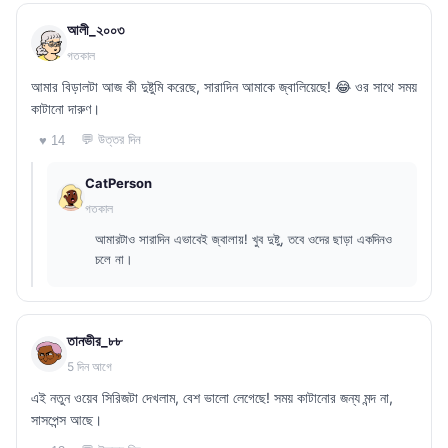
আলী_২০০৩
গতকাল
আমার বিড়ালটা আজ কী দুষ্টুমি করেছে, সারাদিন আমাকে জ্বালিয়েছে! 😂 ওর সাথে সময়
কাটানো দারুণ।
💬 উত্তর দিন
♥ 14
CatPerson
গতকাল
আমারটাও সারাদিন এভাবেই জ্বালায়! খুব দুষ্টু, তবে ওদের ছাড়া একদিনও
চলে না।
তানভীর_৮৮
5 দিন আগে
এই নতুন ওয়েব সিরিজটা দেখলাম, বেশ ভালো লেগেছে! সময় কাটানোর জন্য মন্দ না,
সাসপেন্স আছে।