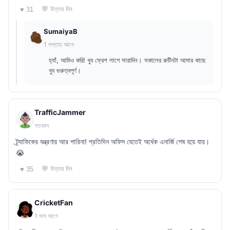
💬 উত্তর দিন
♥ 31
SumaiyaB
1 সপ্তাহ আগে
হ্যাঁ, আমিও করি! খুব ফ্রেশ লাগে সারাদিন। সকালের রুটিনটা আমার কাছে
খুব গুরুত্বপূর্ণ।
TrafficJammer
গতকাল
ট্র্যাফিকের যন্ত্রণায় আর পারিনা! প্রতিদিন অফিস যেতেই অর্ধেক এনার্জি শেষ হয়ে যায়।
😭
💬 উত্তর দিন
♥ 35
CricketFan
1 মাস আগে