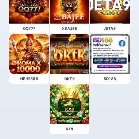
QQ777
XBAJEE
JETA9
HEHE555
OKTK
BD188
KX8