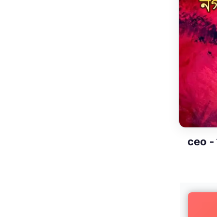
ceo - আ