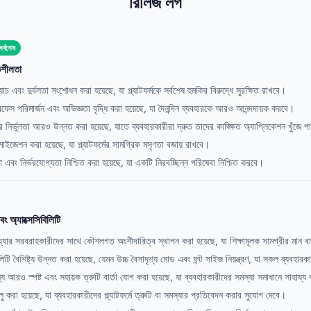
রিলিজ লগ
সর্বশেষ
তিশীলতা
প্যাচ এবং দুর্বলতা সংশোধন করা হয়েছে, যা প্ল্যাটফর্মকে সর্বশেষ হুমকির বিরুদ্ধে সুরক্ষিত রাখবে।
ফেস পরিমার্জন এবং অভিজ্ঞতা বৃদ্ধি করা হয়েছে, যা দৈনন্দিন ব্যবহারকে আরও আনন্দদায়ক করবে।
র নির্ভুলতা আরও উন্নত করা হয়েছে, যাতে ব্যবহারকারীরা দ্রুত তাদের কাঙ্ক্ষিত অ্যাপ্লিকেশন খুঁজে প
িমাইজেশন করা হয়েছে, যা প্ল্যাটফর্মের সামগ্রিক মসৃণতা বজায় রাখবে।
লতা এবং নির্ভরযোগ্যতা নিশ্চিত করা হয়েছে, যা একটি নিরবচ্ছিন্ন পরিষেবা নিশ্চিত করবে।
ং অ্যাক্সেসিবিলিটি
য়্যার সরবরাহকারীদের সাথে কৌশলগত অংশীদারিত্ব স্থাপন করা হয়েছে, যা শিক্ষামূলক সামগ্রীর মান ব
সিবিলিটি বৈশিষ্ট্য উন্নত করা হয়েছে, যেমন উচ্চ বৈসাদৃশ্য মোড এবং ফন্ট সাইজ নিয়ন্ত্রণ, যা সকল ব্যবহা
য আরও স্পষ্ট এবং সহায়ক ত্রুটি বার্তা যোগ করা হয়েছে, যা ব্যবহারকারীদের সমস্যা সমাধানে সাহায্
ালু করা হয়েছে, যা ব্যবহারকারীদের প্ল্যাটফর্মে ত্রুটি বা সমস্যার প্রতিবেদন করার সুযোগ দেবে।