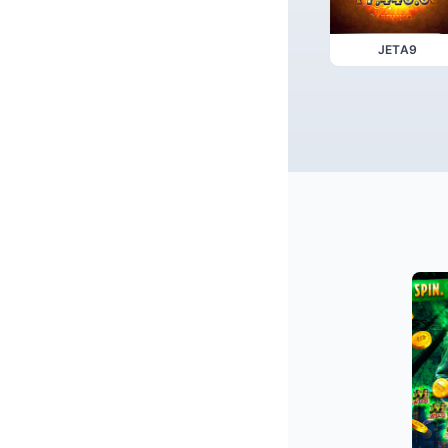
JETA9