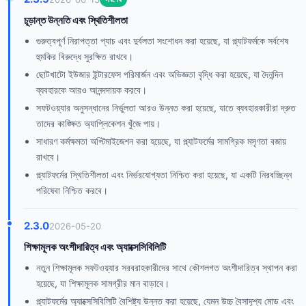
চূড়ান্ত উন্নতি এবং স্থিতিশীলতা
গুরুত্বপূর্ণ নিরাপত্তা প্যাচ এবং দুর্বলতা সংশোধন করা হয়েছে, যা প্ল্যাটফর্মকে সর্বশেষ
হুমকির বিরুদ্ধে সুরক্ষিত রাখবে।
ছোটখাটো ইউজার ইন্টারফেস পরিমার্জন এবং অভিজ্ঞতা বৃদ্ধি করা হয়েছে, যা দৈনন্দিন
ব্যবহারকে আরও আনন্দদায়ক করবে।
সফটওয়্যার অনুসন্ধানের নির্ভুলতা আরও উন্নত করা হয়েছে, যাতে ব্যবহারকারীরা দ্রুত
তাদের কাঙ্ক্ষিত অ্যাপ্লিকেশন খুঁজে পায়।
সাধারণ কর্মক্ষমতা অপ্টিমাইজেশন করা হয়েছে, যা প্ল্যাটফর্মের সামগ্রিক মসৃণতা বজায়
রাখবে।
প্ল্যাটফর্মের স্থিতিশীলতা এবং নির্ভরযোগ্যতা নিশ্চিত করা হয়েছে, যা একটি নিরবচ্ছিন্ন
পরিষেবা নিশ্চিত করবে।
2.3.0
2026-05-20
শিক্ষামূলক অংশীদারিত্ব এবং অ্যাক্সেসিবিলিটি
নতুন শিক্ষামূলক সফটওয়্যার সরবরাহকারীদের সাথে কৌশলগত অংশীদারিত্ব স্থাপন করা
হয়েছে, যা শিক্ষামূলক সামগ্রীর মান বাড়াবে।
প্ল্যাটফর্মের অ্যাক্সেসিবিলিটি বৈশিষ্ট্য উন্নত করা হয়েছে, যেমন উচ্চ বৈসাদৃশ্য মোড এবং