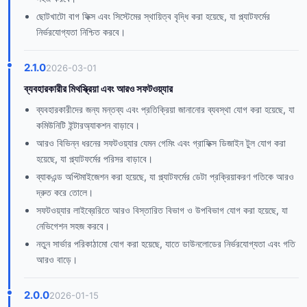
ছোটখাটো বাগ ফিক্স এবং সিস্টেমের স্থায়িত্ব বৃদ্ধি করা হয়েছে, যা প্ল্যাটফর্মের
নির্ভরযোগ্যতা নিশ্চিত করবে।
2.1.0
2026-03-01
ব্যবহারকারীর মিথস্ক্রিয়া এবং আরও সফটওয়্যার
ব্যবহারকারীদের জন্য মন্তব্য এবং প্রতিক্রিয়া জানানোর ব্যবস্থা যোগ করা হয়েছে, যা
কমিউনিটি ইন্টারঅ্যাকশন বাড়াবে।
আরও বিভিন্ন ধরনের সফটওয়্যার যেমন গেমিং এবং গ্রাফিক্স ডিজাইন টুল যোগ করা
হয়েছে, যা প্ল্যাটফর্মের পরিসর বাড়াবে।
ব্যাকএন্ড অপ্টিমাইজেশন করা হয়েছে, যা প্ল্যাটফর্মের ডেটা প্রক্রিয়াকরণ গতিকে আরও
দ্রুত করে তোলে।
সফটওয়্যার লাইব্রেরিতে আরও বিস্তারিত বিভাগ ও উপবিভাগ যোগ করা হয়েছে, যা
নেভিগেশন সহজ করবে।
নতুন সার্ভার পরিকাঠামো যোগ করা হয়েছে, যাতে ডাউনলোডের নির্ভরযোগ্যতা এবং গতি
আরও বাড়ে।
2.0.0
2026-01-15