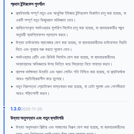
প্রধান ইন্টারফেস পুনর্গঠন
প্ল্যাটফর্মের সম্পূর্ণ নতুন এবং আধুনিক ইউজার ইন্টারফেস ডিজাইন চালু করা হয়েছে, যা
একটি সম্পূর্ণ নতুন ভিজ্যুয়াল অভিজ্ঞতা দেবে।
ব্যক্তিগতকৃত সফটওয়্যার সুপারিশ সিস্টেম চালু করা হয়েছে, যা ব্যবহারকারীর পছন্দ
অনুযায়ী অ্যাপ্লিকেশন প্রস্তাব করবে।
উন্নত ডাউনলোড ম্যানেজার যোগ করা হয়েছে, যা ব্যবহারকারীদের ডাউনলোড বিরতি
দিতে এবং পুনরায় শুরু করতে সুযোগ দেবে।
সফটওয়্যার রেটিং এবং রিভিউ সিস্টেম যোগ করা হয়েছে, যা ব্যবহারকারীদের
অন্যান্যদের অভিজ্ঞতার উপর ভিত্তি করে সিদ্ধান্ত নিতে সাহায্য করবে।
ব্যাপক কর্মক্ষমতা উন্নতি এবং দ্রুত লোডিং গতি নিশ্চিত করা হয়েছে, যা প্ল্যাটফর্মকে
আরও প্রতিক্রিয়াশীল করে তুলেছে।
নতুন নিরাপত্তা প্রোটোকল বাস্তবায়ন করা হয়েছে, যা ডেটা সুরক্ষা এবং গোপনীয়তা
আরও শক্তিশালী করবে।
1.3.0
2025-11-20
উন্নত অনুসন্ধান এবং নতুন ক্যাটাগরি
উন্নত অনুসন্ধান ফিল্টার এবং সাজানোর বিকল্প যোগ করা হয়েছে, যা ব্যবহারকারীদের
দ্রুত এবং নির্ভুলভাবে সফটওয়্যার খুঁজে পেতে সাহায্য করবে।