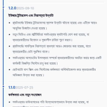
1.2.0
2025-09-10
ইউজার ইন্টারফেস এবং নিরাপত্তা উন্নতি
প্ল্যাটফর্মের ইউজার ইন্টারফেসের ব্যাপক উন্নতি ঘটানো হয়েছে এবং এটিকে আরও
আধুনিক ডিজাইন দেওয়া হয়েছে।
নতুন ভিডিও এবং মাল্টিমিডিয়া সফটওয়্যার ক্যাটাগরি যোগ করা হয়েছে, যা
ব্যবহারকারীদের বিনোদন ও সৃজনশীল চাহিদা পূরণ করবে।
প্ল্যাটফর্মের সামগ্রিক নিরাপত্তা ব্যবস্থা আরও জোরদার করা হয়েছে, যাতে
ব্যবহারকারীর ডেটা সুরক্ষিত থাকে।
সফটওয়্যার আপডেটের উপলব্ধতা সম্পর্কে ব্যবহারকারীদের অবহিত করার জন্য একটি
কার্যকরী বিজ্ঞপ্তি সিস্টেম চালু করা হয়েছে।
ছোটখাটো বাগ ফিক্স এবং সিস্টেমের কর্মক্ষমতা অপ্টিমাইজেশন করে ব্যবহারকারীর
অভিজ্ঞতা উন্নত করা হয়েছে।
1.1.0
2025-07-25
কর্মক্ষমতা এবং নতুন সংযোজন
সফটওয়্যার ডাউনলোডের গতি উল্লেখযোগ্যভাবে উন্নত করা হয়েছে, যা