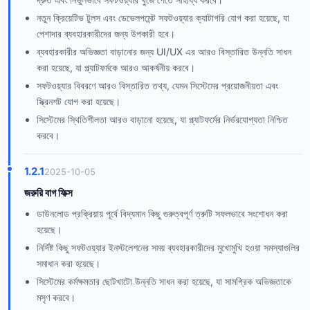
নতুন ক্রিয়েটিভ টুলস এবং ডেভেলপমেন্ট সফটওয়্যার ক্যাটাগরি যোগ করা হয়েছে, যা
পেশাদার ব্যবহারকারীদের জন্য উপকারী হবে।
ব্যবহারকারীর অভিজ্ঞতা বাড়ানোর জন্য UI/UX এর আরও বিস্তারিত উন্নতি সাধন
করা হয়েছে, যা প্ল্যাটফর্মকে আরও আকর্ষনীয় করবে।
সফটওয়্যার বিবরণে আরও বিস্তারিত তথ্য, যেমন সিস্টেমের প্রয়োজনীয়তা এবং
স্ক্রিনশট যোগ করা হয়েছে।
সিস্টেমের স্থিতিশীলতা আরও বাড়ানো হয়েছে, যা প্ল্যাটফর্মের নির্ভরযোগ্যতা নিশ্চিত
করবে।
1.2.1
2025-10-05
জরুরি বাগ ফিক্স
ডাউনলোড প্রক্রিয়ায় পূর্বে বিদ্যমান কিছু গুরুত্বপূর্ণ ত্রুটি সফলভাবে সংশোধন করা
হয়েছে।
নির্দিষ্ট কিছু সফটওয়্যার ইনস্টলেশনের সময় ব্যবহারকারীদের মুখোমুখি হওয়া সমস্যাগুলির
সমাধান করা হয়েছে।
সিস্টেমের কর্মক্ষমতার ছোটখাটো উন্নতি সাধন করা হয়েছে, যা সামগ্রিক অভিজ্ঞতাকে
মসৃণ করবে।