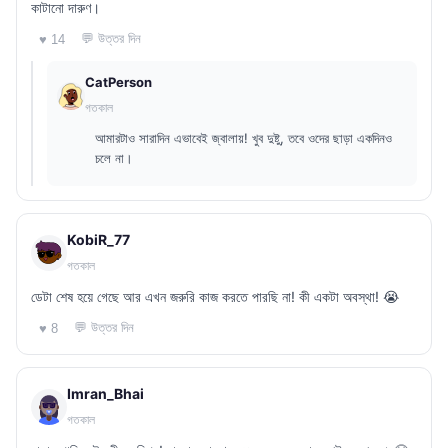
কাটানো দারুণ।
💬 উত্তর দিন
♥ 14
CatPerson
গতকাল
আমারটাও সারাদিন এভাবেই জ্বালায়! খুব দুষ্টু, তবে ওদের ছাড়া একদিনও
চলে না।
KobiR_77
গতকাল
ডেটা শেষ হয়ে গেছে আর এখন জরুরি কাজ করতে পারছি না! কী একটা অবস্থা! 😭
💬 উত্তর দিন
♥ 8
Imran_Bhai
গতকাল