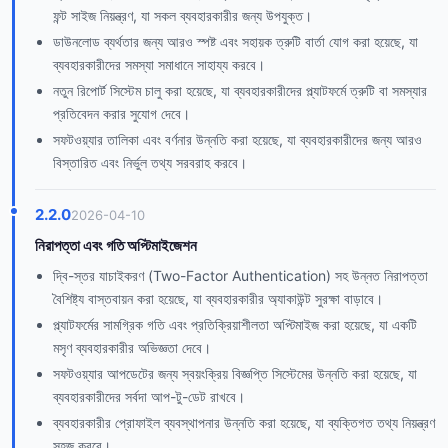
ফন্ট সাইজ নিয়ন্ত্রণ, যা সকল ব্যবহারকারীর জন্য উপযুক্ত।
ডাউনলোড ব্যর্থতার জন্য আরও স্পষ্ট এবং সহায়ক ত্রুটি বার্তা যোগ করা হয়েছে, যা
ব্যবহারকারীদের সমস্যা সমাধানে সাহায্য করবে।
নতুন রিপোর্ট সিস্টেম চালু করা হয়েছে, যা ব্যবহারকারীদের প্ল্যাটফর্মে ত্রুটি বা সমস্যার
প্রতিবেদন করার সুযোগ দেবে।
সফটওয়্যার তালিকা এবং বর্ণনার উন্নতি করা হয়েছে, যা ব্যবহারকারীদের জন্য আরও
বিস্তারিত এবং নির্ভুল তথ্য সরবরাহ করবে।
2.2.0
2026-04-10
নিরাপত্তা এবং গতি অপ্টিমাইজেশন
দ্বি-স্তর যাচাইকরণ (Two-Factor Authentication) সহ উন্নত নিরাপত্তা
বৈশিষ্ট্য বাস্তবায়ন করা হয়েছে, যা ব্যবহারকারীর অ্যাকাউন্ট সুরক্ষা বাড়াবে।
প্ল্যাটফর্মের সামগ্রিক গতি এবং প্রতিক্রিয়াশীলতা অপ্টিমাইজ করা হয়েছে, যা একটি
মসৃণ ব্যবহারকারীর অভিজ্ঞতা দেবে।
সফটওয়্যার আপডেটের জন্য স্বয়ংক্রিয় বিজ্ঞপ্তি সিস্টেমের উন্নতি করা হয়েছে, যা
ব্যবহারকারীদের সর্বদা আপ-টু-ডেট রাখবে।
ব্যবহারকারীর প্রোফাইল ব্যবস্থাপনার উন্নতি করা হয়েছে, যা ব্যক্তিগত তথ্য নিয়ন্ত্রণ
সহজ করবে।