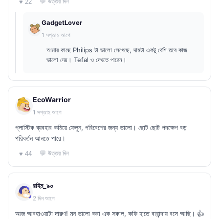
💬 উত্তর দিন
♥ 22
GadgetLover
1 সপ্তাহ আগে
আমার কাছে Philips টা ভালো লেগেছে, দামটা একটু বেশি তবে কাজ
ভালো দেয়। Tefal ও দেখতে পারেন।
EcoWarrior
1 সপ্তাহ আগে
প্লাস্টিক ব্যবহার কমিয়ে ফেলুন, পরিবেশের জন্য ভালো। ছোট ছোট পদক্ষেপ বড়
পরিবর্তন আনতে পারে।
💬 উত্তর দিন
♥ 44
রহিম_৯০
2 দিন আগে
আজ আবহাওয়াটা দারুণ! মন ভালো করা এক সকাল, কফি হাতে বারান্দায় বসে আছি। 👍