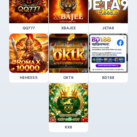
QQ777
XBAJEE
JETA9
HEHE555
OKTK
BD188
KX8