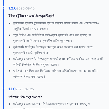
1.2.0
2025-09-10
ইউজার ইন্টারফেস এবং নিরাপত্তা উন্নতি
প্ল্যাটফর্মের ইউজার ইন্টারফেসের ব্যাপক উন্নতি ঘটানো হয়েছে এবং এটিকে আরও
আধুনিক ডিজাইন দেওয়া হয়েছে।
নতুন ভিডিও এবং মাল্টিমিডিয়া সফটওয়্যার ক্যাটাগরি যোগ করা হয়েছে, যা
ব্যবহারকারীদের বিনোদন ও সৃজনশীল চাহিদা পূরণ করবে।
প্ল্যাটফর্মের সামগ্রিক নিরাপত্তা ব্যবস্থা আরও জোরদার করা হয়েছে, যাতে
ব্যবহারকারীর ডেটা সুরক্ষিত থাকে।
সফটওয়্যার আপডেটের উপলব্ধতা সম্পর্কে ব্যবহারকারীদের অবহিত করার জন্য একটি
কার্যকরী বিজ্ঞপ্তি সিস্টেম চালু করা হয়েছে।
ছোটখাটো বাগ ফিক্স এবং সিস্টেমের কর্মক্ষমতা অপ্টিমাইজেশন করে ব্যবহারকারীর
অভিজ্ঞতা উন্নত করা হয়েছে।
1.1.0
2025-07-25
কর্মক্ষমতা এবং নতুন সংযোজন
সফটওয়্যার ডাউনলোডের গতি উল্লেখযোগ্যভাবে উন্নত করা হয়েছে, যা