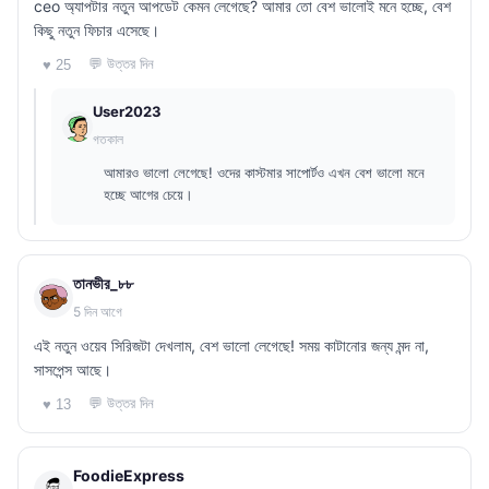
ceo অ্যাপটার নতুন আপডেট কেমন লেগেছে? আমার তো বেশ ভালোই মনে হচ্ছে, বেশ
কিছু নতুন ফিচার এসেছে।
💬 উত্তর দিন
♥ 25
User2023
গতকাল
আমারও ভালো লেগেছে! ওদের কাস্টমার সাপোর্টও এখন বেশ ভালো মনে
হচ্ছে আগের চেয়ে।
তানভীর_৮৮
5 দিন আগে
এই নতুন ওয়েব সিরিজটা দেখলাম, বেশ ভালো লেগেছে! সময় কাটানোর জন্য মন্দ না,
সাসপেন্স আছে।
💬 উত্তর দিন
♥ 13
FoodieExpress