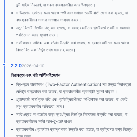
ফন্ট সাইজ নিয়ন্ত্রণ, যা সকল ব্যবহারকারীর জন্য উপযুক্ত।
ডাউনলোড ব্যর্থতার জন্য আরও স্পষ্ট এবং সহায়ক ত্রুটি বার্তা যোগ করা হয়েছে, যা
ব্যবহারকারীদের সমস্যা সমাধানে সাহায্য করবে।
নতুন রিপোর্ট সিস্টেম চালু করা হয়েছে, যা ব্যবহারকারীদের প্ল্যাটফর্মে ত্রুটি বা সমস্যার
প্রতিবেদন করার সুযোগ দেবে।
সফটওয়্যার তালিকা এবং বর্ণনার উন্নতি করা হয়েছে, যা ব্যবহারকারীদের জন্য আরও
বিস্তারিত এবং নির্ভুল তথ্য সরবরাহ করবে।
2.2.0
2026-04-10
নিরাপত্তা এবং গতি অপ্টিমাইজেশন
দ্বি-স্তর যাচাইকরণ (Two-Factor Authentication) সহ উন্নত নিরাপত্তা
বৈশিষ্ট্য বাস্তবায়ন করা হয়েছে, যা ব্যবহারকারীর অ্যাকাউন্ট সুরক্ষা বাড়াবে।
প্ল্যাটফর্মের সামগ্রিক গতি এবং প্রতিক্রিয়াশীলতা অপ্টিমাইজ করা হয়েছে, যা একটি
মসৃণ ব্যবহারকারীর অভিজ্ঞতা দেবে।
সফটওয়্যার আপডেটের জন্য স্বয়ংক্রিয় বিজ্ঞপ্তি সিস্টেমের উন্নতি করা হয়েছে, যা
ব্যবহারকারীদের সর্বদা আপ-টু-ডেট রাখবে।
ব্যবহারকারীর প্রোফাইল ব্যবস্থাপনার উন্নতি করা হয়েছে, যা ব্যক্তিগত তথ্য নিয়ন্ত্রণ
সহজ করবে।