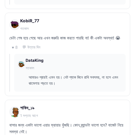
KobiR_77
গতকাল
ডেটা শেষ হয়ে গেছে আর এখন জরুরি কাজ করতে পারছি না! কী একটা অবস্থা! 😭
💬 উত্তর দিন
♥ 8
DataKing
গতকাল
আমারও প্রায়ই এমন হয়। নেট প্যাক কিনে রাখি সবসময়, না হলে এমন
ঝামেলায় পড়তে হয়।
শাকিব_১৯
1 সপ্তাহ আগে
বাসার জন্য একটা ভালো এয়ার ফ্রায়ার খুঁজছি। কোন ব্র্যান্ডটা ভালো হবে? বাজেট নিয়ে
সমস্যা নেই।