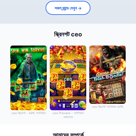
সকল ব্র্যান্ড দেখুন →
স্ক্রিনশট ceo
ceo স্ক্রিনশট অফিসিয়াল APK
ceo স্ক্রিনশট - APK অফিসিয়াল
ceo Preview - অফিসিয়াল
ডাউনলোড
আমাদের সম্পর্কে