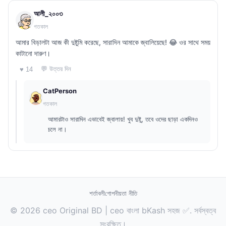
আলী_২০০৩
গতকাল
আমার বিড়ালটা আজ কী দুষ্টুমি করেছে, সারাদিন আমাকে জ্বালিয়েছে! 😂 ওর সাথে সময়
কাটানো দারুণ।
💬 উত্তর দিন
♥ 14
CatPerson
গতকাল
আমারটাও সারাদিন এভাবেই জ্বালায়! খুব দুষ্টু, তবে ওদের ছাড়া একদিনও
চলে না।
শর্তাবলী
গোপনীয়তা নীতি
© 2026 ceo Original BD | ceo বাংলা bKash সহজ ✅. সর্বস্বত্ব
সংরক্ষিত।