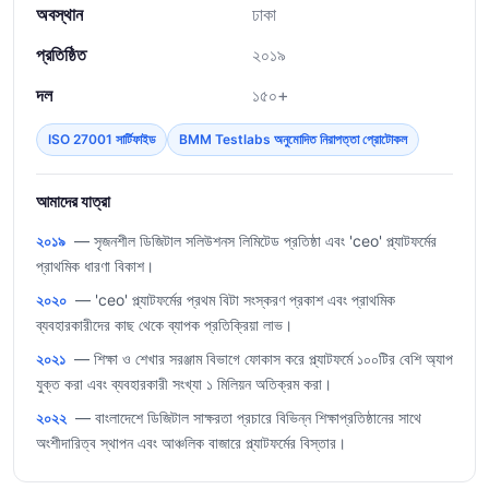
অবস্থান
ঢাকা
প্রতিষ্ঠিত
২০১৯
দল
১৫০+
ISO 27001 সার্টিফাইড
BMM Testlabs অনুমোদিত নিরাপত্তা প্রোটোকল
আমাদের যাত্রা
২০১৯
— সৃজনশীল ডিজিটাল সলিউশনস লিমিটেড প্রতিষ্ঠা এবং 'ceo' প্ল্যাটফর্মের
প্রাথমিক ধারণা বিকাশ।
২০২০
— 'ceo' প্ল্যাটফর্মের প্রথম বিটা সংস্করণ প্রকাশ এবং প্রাথমিক
ব্যবহারকারীদের কাছ থেকে ব্যাপক প্রতিক্রিয়া লাভ।
২০২১
— শিক্ষা ও শেখার সরঞ্জাম বিভাগে ফোকাস করে প্ল্যাটফর্মে ১০০টির বেশি অ্যাপ
যুক্ত করা এবং ব্যবহারকারী সংখ্যা ১ মিলিয়ন অতিক্রম করা।
২০২২
— বাংলাদেশে ডিজিটাল সাক্ষরতা প্রচারে বিভিন্ন শিক্ষাপ্রতিষ্ঠানের সাথে
অংশীদারিত্ব স্থাপন এবং আঞ্চলিক বাজারে প্ল্যাটফর্মের বিস্তার।