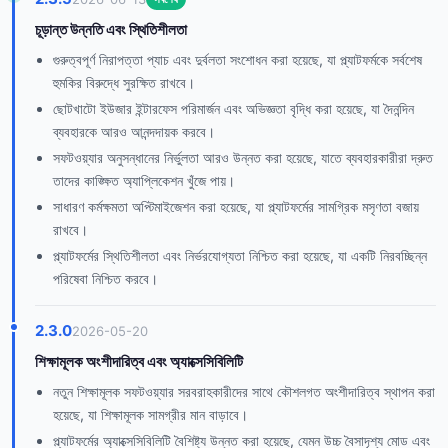
চূড়ান্ত উন্নতি এবং স্থিতিশীলতা
গুরুত্বপূর্ণ নিরাপত্তা প্যাচ এবং দুর্বলতা সংশোধন করা হয়েছে, যা প্ল্যাটফর্মকে সর্বশেষ
হুমকির বিরুদ্ধে সুরক্ষিত রাখবে।
ছোটখাটো ইউজার ইন্টারফেস পরিমার্জন এবং অভিজ্ঞতা বৃদ্ধি করা হয়েছে, যা দৈনন্দিন
ব্যবহারকে আরও আনন্দদায়ক করবে।
সফটওয়্যার অনুসন্ধানের নির্ভুলতা আরও উন্নত করা হয়েছে, যাতে ব্যবহারকারীরা দ্রুত
তাদের কাঙ্ক্ষিত অ্যাপ্লিকেশন খুঁজে পায়।
সাধারণ কর্মক্ষমতা অপ্টিমাইজেশন করা হয়েছে, যা প্ল্যাটফর্মের সামগ্রিক মসৃণতা বজায়
রাখবে।
প্ল্যাটফর্মের স্থিতিশীলতা এবং নির্ভরযোগ্যতা নিশ্চিত করা হয়েছে, যা একটি নিরবচ্ছিন্ন
পরিষেবা নিশ্চিত করবে।
2.3.0
2026-05-20
শিক্ষামূলক অংশীদারিত্ব এবং অ্যাক্সেসিবিলিটি
নতুন শিক্ষামূলক সফটওয়্যার সরবরাহকারীদের সাথে কৌশলগত অংশীদারিত্ব স্থাপন করা
হয়েছে, যা শিক্ষামূলক সামগ্রীর মান বাড়াবে।
প্ল্যাটফর্মের অ্যাক্সেসিবিলিটি বৈশিষ্ট্য উন্নত করা হয়েছে, যেমন উচ্চ বৈসাদৃশ্য মোড এবং