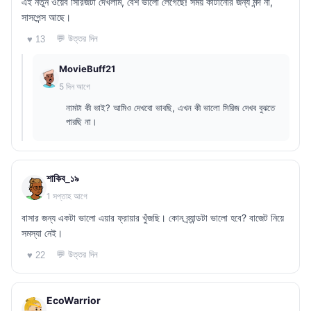
এই নতুন ওয়েব সিরিজটা দেখলাম, বেশ ভালো লেগেছে! সময় কাটানোর জন্য মন্দ না,
সাসপেন্স আছে।
💬 উত্তর দিন
♥ 13
MovieBuff21
5 দিন আগে
নামটা কী ভাই? আমিও দেখবো ভাবছি, এখন কী ভালো সিরিজ দেখব বুঝতে
পারছি না।
শাকিব_১৯
1 সপ্তাহ আগে
বাসার জন্য একটা ভালো এয়ার ফ্রায়ার খুঁজছি। কোন ব্র্যান্ডটা ভালো হবে? বাজেট নিয়ে
সমস্যা নেই।
💬 উত্তর দিন
♥ 22
EcoWarrior