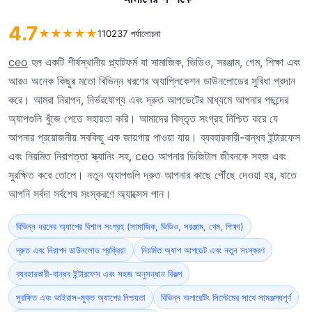
4.7
★
★
★
★
★
110237 পর্যালোচনা
ceo
হল একটি শীর্ষস্থানীয় প্ল্যাটফর্ম যা সামাজিক, ভিডিও, সরঞ্জাম, গেম, শিক্ষা এবং
আরও অনেক কিছুর মতো বিভিন্ন ধরণের অ্যাপ্লিকেশন ডাউনলোডের সুবিধা প্রদান
করে। আমরা নিরাপদ, নির্ভরযোগ্য এবং দ্রুত আপডেটের মাধ্যমে আপনার পছন্দের
অ্যাপগুলি খুঁজে পেতে সহায়তা করি। আমাদের বিস্তৃত সংগ্রহ নিশ্চিত করে যে
আপনার প্রয়োজনীয় সবকিছু এক জায়গায় পাওয়া যায়। ব্যবহারকারী-বান্ধব ইন্টারফেস
এবং নিয়মিত নিরাপত্তা স্ক্যানিং সহ, ceo আপনার ডিজিটাল জীবনকে সহজ এবং
সুরক্ষিত করে তোলে। নতুন অ্যাপগুলি দ্রুত আপনার কাছে পৌঁছে দেওয়া হয়, যাতে
আপনি সর্বদা সর্বশেষ সংস্করণে অ্যাক্সেস পান।
বিভিন্ন ধরনের অ্যাপের বিশাল সংগ্রহ (সামাজিক, ভিডিও, সরঞ্জাম, গেম, শিক্ষা)
দ্রুত এবং নিরাপদ ডাউনলোড প্রক্রিয়া
নিয়মিত অ্যাপ আপডেট এবং নতুন সংস্করণ
ব্যবহারকারী-বান্ধব ইন্টারফেস এবং সহজ অনুসন্ধান বিকল্প
সুরক্ষিত এবং ভাইরাস-মুক্ত অ্যাপের নিশ্চয়তা
বিভিন্ন অপারেটিং সিস্টেমের সাথে সামঞ্জস্যপূর্ণ