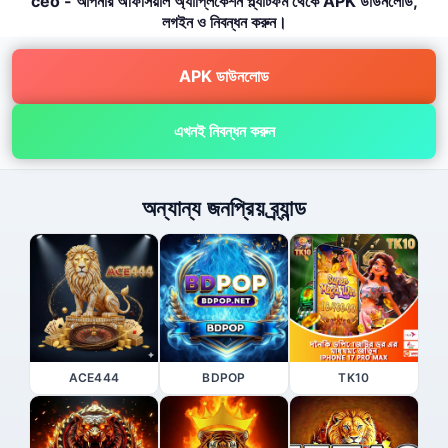
ceo - আপনার অফিসিয়াল অ্যাপ্লিকেশন প্ল্যাটফর্ম থেকে APK ডাউনলোড,
লগইন ও নিবন্ধন করুন।
APK ডাউনলোড
এখনই নিবন্ধন করুন
অন্যান্য জনপ্রিয় ব্র্যান্ড
ACE444
BDPOP
TK10