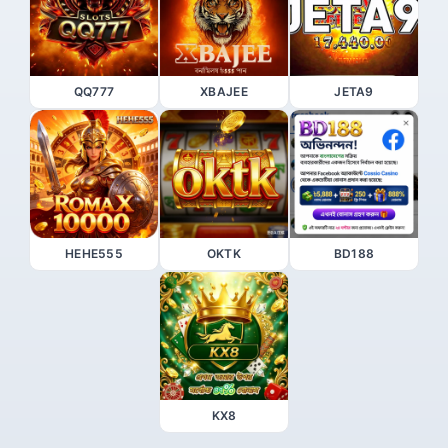
QQ777
XBAJEE
JETA9
HEHE555
OKTK
BD188
KX8