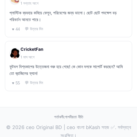
1 সপ্তাহ আগে
প্লাস্টিক ব্যবহার কমিয়ে ফেলুন, পরিবেশের জন্য ভালো। ছোট ছোট পদক্ষেপ বড়
পরিবর্তন আনতে পারে।
💬 উত্তর দিন
♥ 44
CricketFan
1 মাস আগে
ফুটবল বিশ্বকাপের উত্তেজনা শুরু হয়ে গেছে! কে কোন দলকে সাপোর্ট করছেন? আমি
তো ব্রাজিলের ফ্যান!
💬 উত্তর দিন
♥ 55
শর্তাবলী
গোপনীয়তা নীতি
© 2026 ceo Original BD | ceo বাংলা bKash সহজ ✅. সর্বস্বত্ব
সংরক্ষিত।