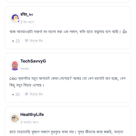
রহিম_৯০
2 দিন আগে
আজ আবহাওয়াটা দারুণ! মন ভালো করা এক সকাল, কফি হাতে বারান্দায় বসে আছি। 👍
💬 উত্তর দিন
♥ 23
TechSavvyG
গতকাল
ceo অ্যাপটার নতুন আপডেট কেমন লেগেছে? আমার তো বেশ ভালোই মনে হচ্ছে, বেশ
কিছু নতুন ফিচার এসেছে।
💬 উত্তর দিন
♥ 25
HealthyLife
2 সপ্তাহ আগে
রাতে তাড়াতাড়ি ঘুমালে সকালে ফুরফুরে থাকা যায়। সুস্থ জীবনের জন্য জরুরি, অন্তত