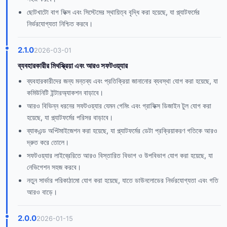
ছোটখাটো বাগ ফিক্স এবং সিস্টেমের স্থায়িত্ব বৃদ্ধি করা হয়েছে, যা প্ল্যাটফর্মের
নির্ভরযোগ্যতা নিশ্চিত করবে।
2.1.0
2026-03-01
ব্যবহারকারীর মিথস্ক্রিয়া এবং আরও সফটওয়্যার
ব্যবহারকারীদের জন্য মন্তব্য এবং প্রতিক্রিয়া জানানোর ব্যবস্থা যোগ করা হয়েছে, যা
কমিউনিটি ইন্টারঅ্যাকশন বাড়াবে।
আরও বিভিন্ন ধরনের সফটওয়্যার যেমন গেমিং এবং গ্রাফিক্স ডিজাইন টুল যোগ করা
হয়েছে, যা প্ল্যাটফর্মের পরিসর বাড়াবে।
ব্যাকএন্ড অপ্টিমাইজেশন করা হয়েছে, যা প্ল্যাটফর্মের ডেটা প্রক্রিয়াকরণ গতিকে আরও
দ্রুত করে তোলে।
সফটওয়্যার লাইব্রেরিতে আরও বিস্তারিত বিভাগ ও উপবিভাগ যোগ করা হয়েছে, যা
নেভিগেশন সহজ করবে।
নতুন সার্ভার পরিকাঠামো যোগ করা হয়েছে, যাতে ডাউনলোডের নির্ভরযোগ্যতা এবং গতি
আরও বাড়ে।
2.0.0
2026-01-15