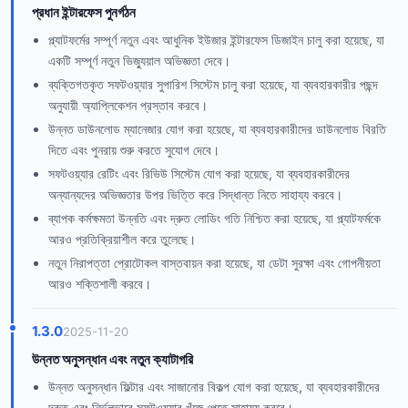
প্রধান ইন্টারফেস পুনর্গঠন
প্ল্যাটফর্মের সম্পূর্ণ নতুন এবং আধুনিক ইউজার ইন্টারফেস ডিজাইন চালু করা হয়েছে, যা
একটি সম্পূর্ণ নতুন ভিজ্যুয়াল অভিজ্ঞতা দেবে।
ব্যক্তিগতকৃত সফটওয়্যার সুপারিশ সিস্টেম চালু করা হয়েছে, যা ব্যবহারকারীর পছন্দ
অনুযায়ী অ্যাপ্লিকেশন প্রস্তাব করবে।
উন্নত ডাউনলোড ম্যানেজার যোগ করা হয়েছে, যা ব্যবহারকারীদের ডাউনলোড বিরতি
দিতে এবং পুনরায় শুরু করতে সুযোগ দেবে।
সফটওয়্যার রেটিং এবং রিভিউ সিস্টেম যোগ করা হয়েছে, যা ব্যবহারকারীদের
অন্যান্যদের অভিজ্ঞতার উপর ভিত্তি করে সিদ্ধান্ত নিতে সাহায্য করবে।
ব্যাপক কর্মক্ষমতা উন্নতি এবং দ্রুত লোডিং গতি নিশ্চিত করা হয়েছে, যা প্ল্যাটফর্মকে
আরও প্রতিক্রিয়াশীল করে তুলেছে।
নতুন নিরাপত্তা প্রোটোকল বাস্তবায়ন করা হয়েছে, যা ডেটা সুরক্ষা এবং গোপনীয়তা
আরও শক্তিশালী করবে।
1.3.0
2025-11-20
উন্নত অনুসন্ধান এবং নতুন ক্যাটাগরি
উন্নত অনুসন্ধান ফিল্টার এবং সাজানোর বিকল্প যোগ করা হয়েছে, যা ব্যবহারকারীদের
দ্রুত এবং নির্ভুলভাবে সফটওয়্যার খুঁজে পেতে সাহায্য করবে।