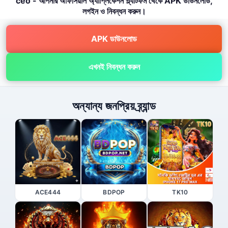
ceo - আপনার অফিসিয়াল অ্যাপ্লিকেশন প্ল্যাটফর্ম থেকে APK ডাউনলোড,
লগইন ও নিবন্ধন করুন।
APK ডাউনলোড
এখনই নিবন্ধন করুন
অন্যান্য জনপ্রিয় ব্র্যান্ড
ACE444
BDPOP
TK10