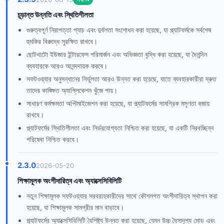
চূড়ান্ত উন্নতি এবং স্থিতিশীলতা
গুরুত্বপূর্ণ নিরাপত্তা প্যাচ এবং দুর্বলতা সংশোধন করা হয়েছে, যা প্ল্যাটফর্মকে সর্বশেষ
হুমকির বিরুদ্ধে সুরক্ষিত রাখবে।
ছোটখাটো ইউজার ইন্টারফেস পরিমার্জন এবং অভিজ্ঞতা বৃদ্ধি করা হয়েছে, যা দৈনন্দিন
ব্যবহারকে আরও আনন্দদায়ক করবে।
সফটওয়্যার অনুসন্ধানের নির্ভুলতা আরও উন্নত করা হয়েছে, যাতে ব্যবহারকারীরা দ্রুত
তাদের কাঙ্ক্ষিত অ্যাপ্লিকেশন খুঁজে পায়।
সাধারণ কর্মক্ষমতা অপ্টিমাইজেশন করা হয়েছে, যা প্ল্যাটফর্মের সামগ্রিক মসৃণতা বজায়
রাখবে।
প্ল্যাটফর্মের স্থিতিশীলতা এবং নির্ভরযোগ্যতা নিশ্চিত করা হয়েছে, যা একটি নিরবচ্ছিন্ন
পরিষেবা নিশ্চিত করবে।
2.3.0
2026-05-20
শিক্ষামূলক অংশীদারিত্ব এবং অ্যাক্সেসিবিলিটি
নতুন শিক্ষামূলক সফটওয়্যার সরবরাহকারীদের সাথে কৌশলগত অংশীদারিত্ব স্থাপন করা
হয়েছে, যা শিক্ষামূলক সামগ্রীর মান বাড়াবে।
প্ল্যাটফর্মের অ্যাক্সেসিবিলিটি বৈশিষ্ট্য উন্নত করা হয়েছে, যেমন উচ্চ বৈসাদৃশ্য মোড এবং