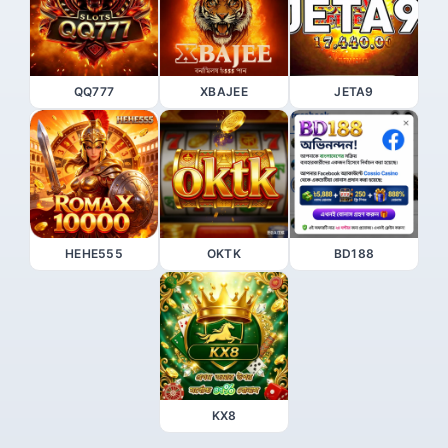
QQ777
XBAJEE
JETA9
HEHE555
OKTK
BD188
KX8