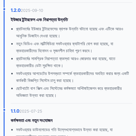
1.2.0
2025-09-10
ইউজার ইন্টারফেস এবং নিরাপত্তা উন্নতি
প্ল্যাটফর্মের ইউজার ইন্টারফেসের ব্যাপক উন্নতি ঘটানো হয়েছে এবং এটিকে আরও
আধুনিক ডিজাইন দেওয়া হয়েছে।
নতুন ভিডিও এবং মাল্টিমিডিয়া সফটওয়্যার ক্যাটাগরি যোগ করা হয়েছে, যা
ব্যবহারকারীদের বিনোদন ও সৃজনশীল চাহিদা পূরণ করবে।
প্ল্যাটফর্মের সামগ্রিক নিরাপত্তা ব্যবস্থা আরও জোরদার করা হয়েছে, যাতে
ব্যবহারকারীর ডেটা সুরক্ষিত থাকে।
সফটওয়্যার আপডেটের উপলব্ধতা সম্পর্কে ব্যবহারকারীদের অবহিত করার জন্য একটি
কার্যকরী বিজ্ঞপ্তি সিস্টেম চালু করা হয়েছে।
ছোটখাটো বাগ ফিক্স এবং সিস্টেমের কর্মক্ষমতা অপ্টিমাইজেশন করে ব্যবহারকারীর
অভিজ্ঞতা উন্নত করা হয়েছে।
1.1.0
2025-07-25
কর্মক্ষমতা এবং নতুন সংযোজন
সফটওয়্যার ডাউনলোডের গতি উল্লেখযোগ্যভাবে উন্নত করা হয়েছে, যা