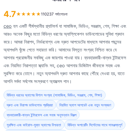
4.7
★
★
★
★
★
110237 পর্যালোচনা
ceo
হল একটি শীর্ষস্থানীয় প্ল্যাটফর্ম যা সামাজিক, ভিডিও, সরঞ্জাম, গেম, শিক্ষা এবং
আরও অনেক কিছুর মতো বিভিন্ন ধরণের অ্যাপ্লিকেশন ডাউনলোডের সুবিধা প্রদান
করে। আমরা নিরাপদ, নির্ভরযোগ্য এবং দ্রুত আপডেটের মাধ্যমে আপনার পছন্দের
অ্যাপগুলি খুঁজে পেতে সহায়তা করি। আমাদের বিস্তৃত সংগ্রহ নিশ্চিত করে যে
আপনার প্রয়োজনীয় সবকিছু এক জায়গায় পাওয়া যায়। ব্যবহারকারী-বান্ধব ইন্টারফেস
এবং নিয়মিত নিরাপত্তা স্ক্যানিং সহ, ceo আপনার ডিজিটাল জীবনকে সহজ এবং
সুরক্ষিত করে তোলে। নতুন অ্যাপগুলি দ্রুত আপনার কাছে পৌঁছে দেওয়া হয়, যাতে
আপনি সর্বদা সর্বশেষ সংস্করণে অ্যাক্সেস পান।
বিভিন্ন ধরনের অ্যাপের বিশাল সংগ্রহ (সামাজিক, ভিডিও, সরঞ্জাম, গেম, শিক্ষা)
দ্রুত এবং নিরাপদ ডাউনলোড প্রক্রিয়া
নিয়মিত অ্যাপ আপডেট এবং নতুন সংস্করণ
ব্যবহারকারী-বান্ধব ইন্টারফেস এবং সহজ অনুসন্ধান বিকল্প
সুরক্ষিত এবং ভাইরাস-মুক্ত অ্যাপের নিশ্চয়তা
বিভিন্ন অপারেটিং সিস্টেমের সাথে সামঞ্জস্যপূর্ণ