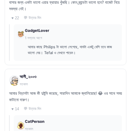
বাসার জন্য একটা ভালো এয়ার ফ্রায়ার খুঁজছি। কোন ব্র্যান্ডটা ভালো হবে? বাজেট নিয়ে
সমস্যা নেই।
💬 উত্তর দিন
♥ 22
GadgetLover
1 সপ্তাহ আগে
আমার কাছে Philips টা ভালো লেগেছে, দামটা একটু বেশি তবে কাজ
ভালো দেয়। Tefal ও দেখতে পারেন।
আলী_২০০৩
গতকাল
আমার বিড়ালটা আজ কী দুষ্টুমি করেছে, সারাদিন আমাকে জ্বালিয়েছে! 😂 ওর সাথে সময়
কাটানো দারুণ।
💬 উত্তর দিন
♥ 14
CatPerson
গতকাল