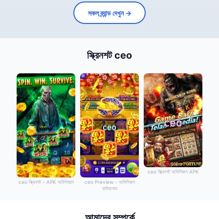
সকল ব্র্যান্ড দেখুন →
স্ক্রিনশট ceo
ceo স্ক্রিনশট অফিসিয়াল APK
ceo স্ক্রিনশট - APK অফিসিয়াল
ceo Preview - অফিসিয়াল
ডাউনলোড
আমাদের সম্পর্কে