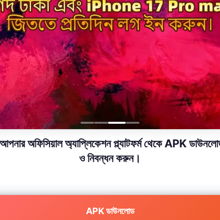
পনার অফিসিয়াল অ্যাপ্লিকেশন প্ল্যাটফর্ম থেকে APK ডাউনল
ও নিবন্ধন করুন।
APK ডাউনলোড