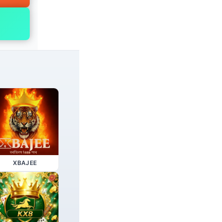
XBAJEE