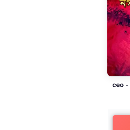
ceo - আ