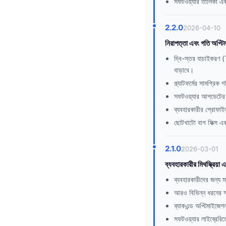
সফটওয়্যার তালিকা এব
2.2.0
2026-04-10
নিরাপত্তা এবং গতি অপ্ট
দ্বি-স্তর যাচাইকরণ (
বাড়াবে।
প্ল্যাটফর্মের সামগ্রি
সফটওয়্যার আপডেটের জন
ব্যবহারকারীর প্রোফাইল
ছোটখাটো বাগ ফিক্স এবং 
2.1.0
2026-03-01
ব্যবহারকারীর মিথস্ক্রিয়
ব্যবহারকারীদের জন্য ম
আরও বিভিন্ন ধরনের সফট
ব্যাকএন্ড অপ্টিমাইজেশ
সফটওয়্যার লাইব্রের