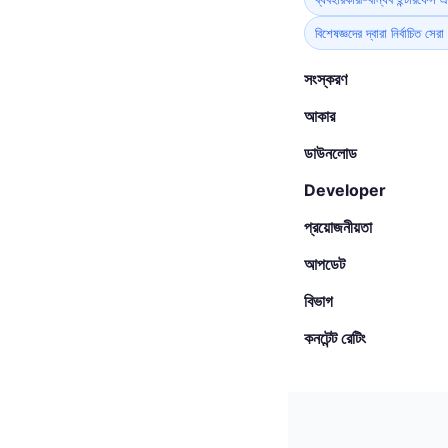
বিশেষজ্ঞদের দ্বারা নির্বাচিত সের
সংস্করণ
আকার
ডাউনলোড
Developer
প্রয়োজনীয়তা
আপডেট
বিভাগ
কনটেন্ট রেটিং