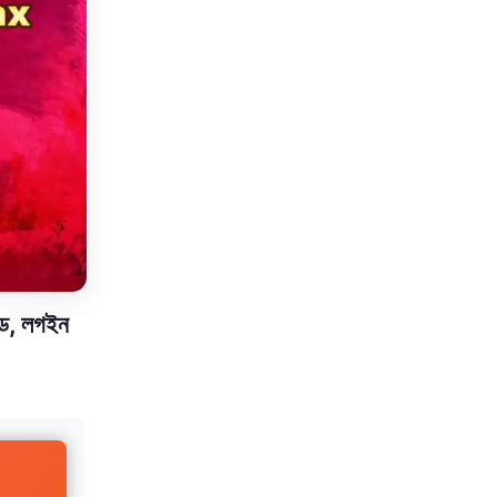
োড, লগইন