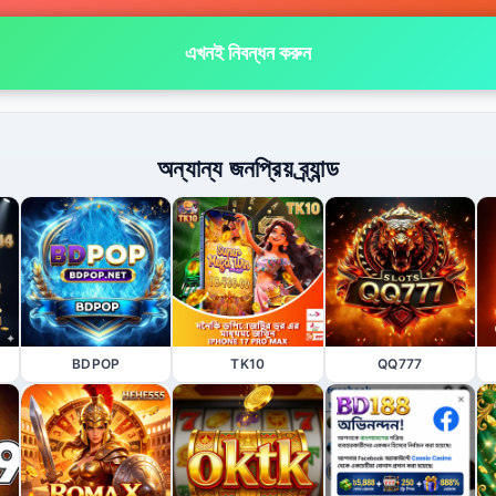
এখনই নিবন্ধন করুন
অন্যান্য জনপ্রিয় ব্র্যান্ড
BDPOP
TK10
QQ777