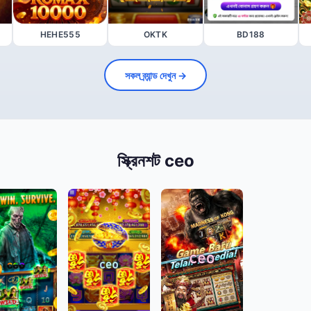
HEHE555
OKTK
BD188
সকল ব্র্যান্ড দেখুন →
স্ক্রিনশট ceo