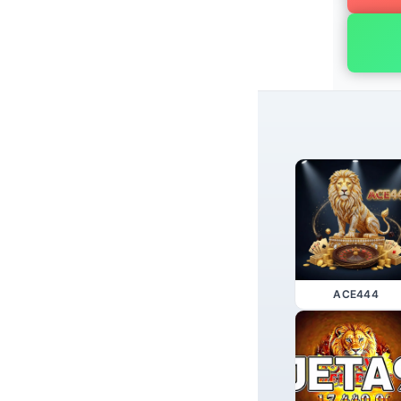
ACE444