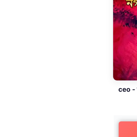
ceo - আ