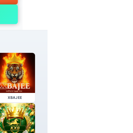
XBAJEE