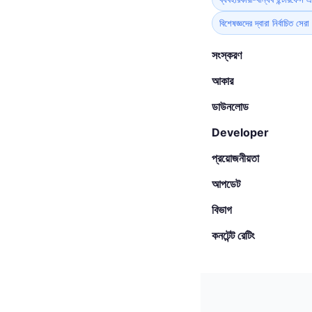
বিশেষজ্ঞদের দ্বারা নির্বাচিত সের
সংস্করণ
আকার
ডাউনলোড
Developer
প্রয়োজনীয়তা
আপডেট
বিভাগ
কনটেন্ট রেটিং