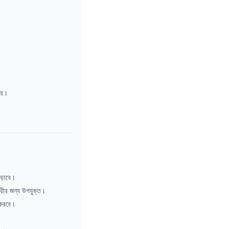
ায়।
াড়াবে।
রকারীর জন্য উপযুক্ত।
য করবে।