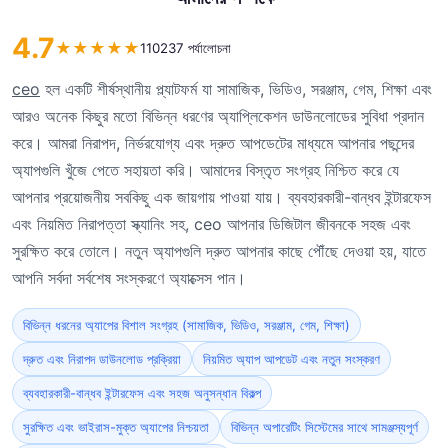
4.7
★
★
★
★
★
110237 পর্যালোচনা
ceo
হল একটি শীর্ষস্থানীয় প্ল্যাটফর্ম যা সামাজিক, ভিডিও, সরঞ্জাম, গেম, শিক্ষা এবং
আরও অনেক কিছুর মতো বিভিন্ন ধরণের অ্যাপ্লিকেশন ডাউনলোডের সুবিধা প্রদান
করে। আমরা নিরাপদ, নির্ভরযোগ্য এবং দ্রুত আপডেটের মাধ্যমে আপনার পছন্দের
অ্যাপগুলি খুঁজে পেতে সহায়তা করি। আমাদের বিস্তৃত সংগ্রহ নিশ্চিত করে যে
আপনার প্রয়োজনীয় সবকিছু এক জায়গায় পাওয়া যায়। ব্যবহারকারী-বান্ধব ইন্টারফেস
এবং নিয়মিত নিরাপত্তা স্ক্যানিং সহ, ceo আপনার ডিজিটাল জীবনকে সহজ এবং
সুরক্ষিত করে তোলে। নতুন অ্যাপগুলি দ্রুত আপনার কাছে পৌঁছে দেওয়া হয়, যাতে
আপনি সর্বদা সর্বশেষ সংস্করণে অ্যাক্সেস পান।
বিভিন্ন ধরনের অ্যাপের বিশাল সংগ্রহ (সামাজিক, ভিডিও, সরঞ্জাম, গেম, শিক্ষা)
দ্রুত এবং নিরাপদ ডাউনলোড প্রক্রিয়া
নিয়মিত অ্যাপ আপডেট এবং নতুন সংস্করণ
ব্যবহারকারী-বান্ধব ইন্টারফেস এবং সহজ অনুসন্ধান বিকল্প
সুরক্ষিত এবং ভাইরাস-মুক্ত অ্যাপের নিশ্চয়তা
বিভিন্ন অপারেটিং সিস্টেমের সাথে সামঞ্জস্যপূর্ণ