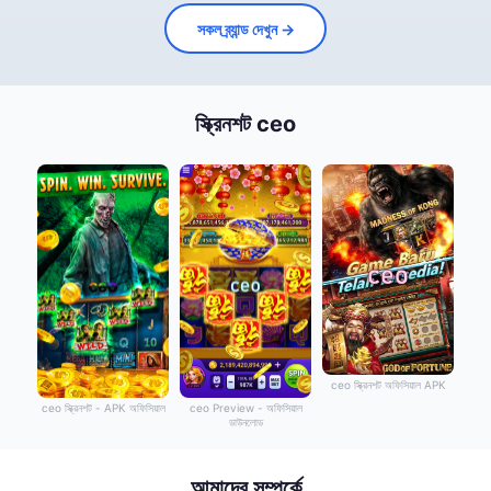
সকল ব্র্যান্ড দেখুন →
স্ক্রিনশট ceo
ceo স্ক্রিনশট অফিসিয়াল APK
ceo স্ক্রিনশট - APK অফিসিয়াল
ceo Preview - অফিসিয়াল
ডাউনলোড
আমাদের সম্পর্কে