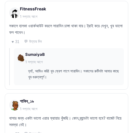
FitnessFreak
1 সপ্তাহ আগে
সকালে হালকা ওয়ার্কআউট করলে সারাদিন চাঙ্গা থাকা যায়। ট্রাই করে দেখুন, খুব ভালো
ফল পাবেন।
💬 উত্তর দিন
♥ 31
SumaiyaB
1 সপ্তাহ আগে
হ্যাঁ, আমিও করি! খুব ফ্রেশ লাগে সারাদিন। সকালের রুটিনটা আমার কাছে
খুব গুরুত্বপূর্ণ।
শাকিব_১৯
1 সপ্তাহ আগে
বাসার জন্য একটা ভালো এয়ার ফ্রায়ার খুঁজছি। কোন ব্র্যান্ডটা ভালো হবে? বাজেট নিয়ে
সমস্যা নেই।