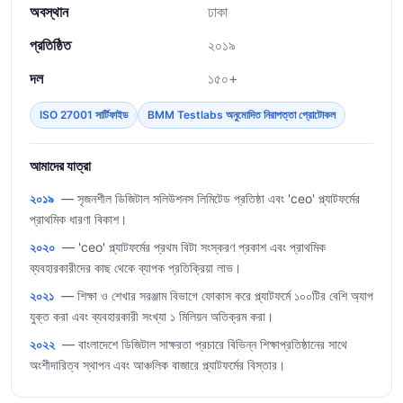
অবস্থান
ঢাকা
প্রতিষ্ঠিত
২০১৯
দল
১৫০+
ISO 27001 সার্টিফাইড
BMM Testlabs অনুমোদিত নিরাপত্তা প্রোটোকল
আমাদের যাত্রা
২০১৯
— সৃজনশীল ডিজিটাল সলিউশনস লিমিটেড প্রতিষ্ঠা এবং 'ceo' প্ল্যাটফর্মের
প্রাথমিক ধারণা বিকাশ।
২০২০
— 'ceo' প্ল্যাটফর্মের প্রথম বিটা সংস্করণ প্রকাশ এবং প্রাথমিক
ব্যবহারকারীদের কাছ থেকে ব্যাপক প্রতিক্রিয়া লাভ।
২০২১
— শিক্ষা ও শেখার সরঞ্জাম বিভাগে ফোকাস করে প্ল্যাটফর্মে ১০০টির বেশি অ্যাপ
যুক্ত করা এবং ব্যবহারকারী সংখ্যা ১ মিলিয়ন অতিক্রম করা।
২০২২
— বাংলাদেশে ডিজিটাল সাক্ষরতা প্রচারে বিভিন্ন শিক্ষাপ্রতিষ্ঠানের সাথে
অংশীদারিত্ব স্থাপন এবং আঞ্চলিক বাজারে প্ল্যাটফর্মের বিস্তার।