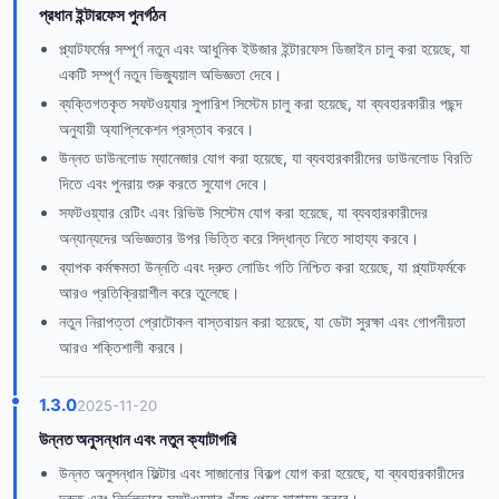
প্রধান ইন্টারফেস পুনর্গঠন
প্ল্যাটফর্মের সম্পূর্ণ নতুন এবং আধুনিক ইউজার ইন্টারফেস ডিজাইন চালু করা হয়েছে, যা
একটি সম্পূর্ণ নতুন ভিজ্যুয়াল অভিজ্ঞতা দেবে।
ব্যক্তিগতকৃত সফটওয়্যার সুপারিশ সিস্টেম চালু করা হয়েছে, যা ব্যবহারকারীর পছন্দ
অনুযায়ী অ্যাপ্লিকেশন প্রস্তাব করবে।
উন্নত ডাউনলোড ম্যানেজার যোগ করা হয়েছে, যা ব্যবহারকারীদের ডাউনলোড বিরতি
দিতে এবং পুনরায় শুরু করতে সুযোগ দেবে।
সফটওয়্যার রেটিং এবং রিভিউ সিস্টেম যোগ করা হয়েছে, যা ব্যবহারকারীদের
অন্যান্যদের অভিজ্ঞতার উপর ভিত্তি করে সিদ্ধান্ত নিতে সাহায্য করবে।
ব্যাপক কর্মক্ষমতা উন্নতি এবং দ্রুত লোডিং গতি নিশ্চিত করা হয়েছে, যা প্ল্যাটফর্মকে
আরও প্রতিক্রিয়াশীল করে তুলেছে।
নতুন নিরাপত্তা প্রোটোকল বাস্তবায়ন করা হয়েছে, যা ডেটা সুরক্ষা এবং গোপনীয়তা
আরও শক্তিশালী করবে।
1.3.0
2025-11-20
উন্নত অনুসন্ধান এবং নতুন ক্যাটাগরি
উন্নত অনুসন্ধান ফিল্টার এবং সাজানোর বিকল্প যোগ করা হয়েছে, যা ব্যবহারকারীদের
দ্রুত এবং নির্ভুলভাবে সফটওয়্যার খুঁজে পেতে সাহায্য করবে।