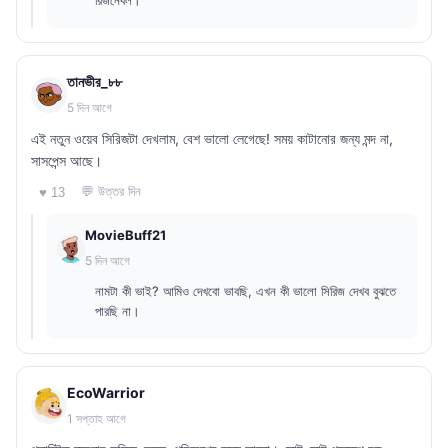
রিজনেবল।
তানভীর_৮৮
5 দিন আগে
এই নতুন ওয়েব সিরিজটা দেখলাম, বেশ ভালো লেগেছে! সময় কাটানোর জন্য মন্দ না,
সাসপেন্স আছে।
💬 উত্তর দিন
♥ 13
MovieBuff21
5 দিন আগে
নামটা কী ভাই? আমিও দেখবো ভাবছি, এখন কী ভালো সিরিজ দেখব বুঝতে
পারছি না।
EcoWarrior
1 সপ্তাহ আগে