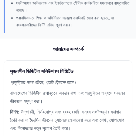
সফটওয়্যার ডাউনলোড এবং ইনস্টলেশনের মৌলিক কার্যকারিতা সফলভাবে বাস্তবায়িত
হয়েছে।
প্রাথমিকভাবে শিক্ষা ও অফিসিয়াল সরঞ্জাম ক্যাটাগরি যোগ করা হয়েছে, যা
ব্যবহারকারীদের নির্দিষ্ট চাহিদা পূরণ করবে।
আমাদের সম্পর্কে
সৃজনশীল ডিজিটাল সলিউশনস লিমিটেড
প্রযুক্তির সাথে জীবন, প্রতি ক্লিকে জ্ঞান।
বাংলাদেশের ডিজিটাল রূপান্তরে অবদান রাখা এবং প্রযুক্তির মাধ্যমে সকলের
জীবনকে সমৃদ্ধ করা।
মিশন:
উদ্ভাবনী, নির্ভরযোগ্য এবং ব্যবহারকারী-বান্ধব সফটওয়্যার সমাধান
তৈরি করা যা দৈনন্দিন জীবনের চ্যালেঞ্জ মোকাবেলা করে এবং শেখা, যোগাযোগ
এবং বিনোদনের নতুন সুযোগ তৈরি করে।