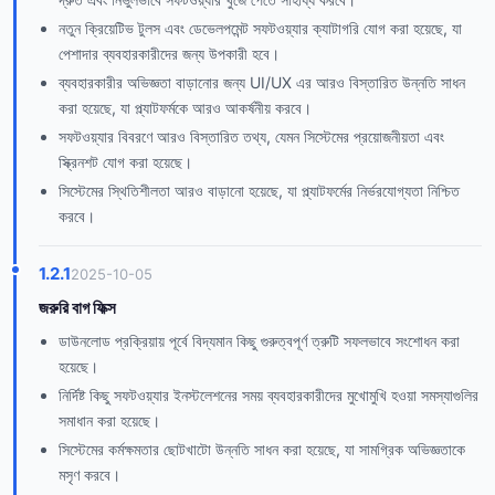
নতুন ক্রিয়েটিভ টুলস এবং ডেভেলপমেন্ট সফটওয়্যার ক্যাটাগরি যোগ করা হয়েছে, যা
পেশাদার ব্যবহারকারীদের জন্য উপকারী হবে।
ব্যবহারকারীর অভিজ্ঞতা বাড়ানোর জন্য UI/UX এর আরও বিস্তারিত উন্নতি সাধন
করা হয়েছে, যা প্ল্যাটফর্মকে আরও আকর্ষনীয় করবে।
সফটওয়্যার বিবরণে আরও বিস্তারিত তথ্য, যেমন সিস্টেমের প্রয়োজনীয়তা এবং
স্ক্রিনশট যোগ করা হয়েছে।
সিস্টেমের স্থিতিশীলতা আরও বাড়ানো হয়েছে, যা প্ল্যাটফর্মের নির্ভরযোগ্যতা নিশ্চিত
করবে।
1.2.1
2025-10-05
জরুরি বাগ ফিক্স
ডাউনলোড প্রক্রিয়ায় পূর্বে বিদ্যমান কিছু গুরুত্বপূর্ণ ত্রুটি সফলভাবে সংশোধন করা
হয়েছে।
নির্দিষ্ট কিছু সফটওয়্যার ইনস্টলেশনের সময় ব্যবহারকারীদের মুখোমুখি হওয়া সমস্যাগুলির
সমাধান করা হয়েছে।
সিস্টেমের কর্মক্ষমতার ছোটখাটো উন্নতি সাধন করা হয়েছে, যা সামগ্রিক অভিজ্ঞতাকে
মসৃণ করবে।