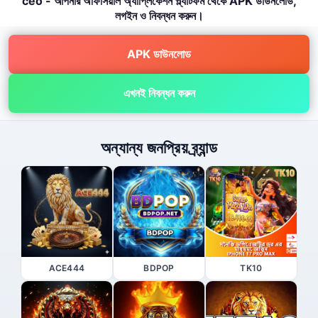
ceo - আপনার অফিসিয়াল অ্যাপ্লিকেশন প্ল্যাটফর্ম থেকে APK ডাউনলোড,
লগইন ও নিবন্ধন করুন।
APK ডাউনলোড
এখনই নিবন্ধন করুন
অন্যান্য জনপ্রিয় ব্র্যান্ড
ACE444
BDPOP
TK10