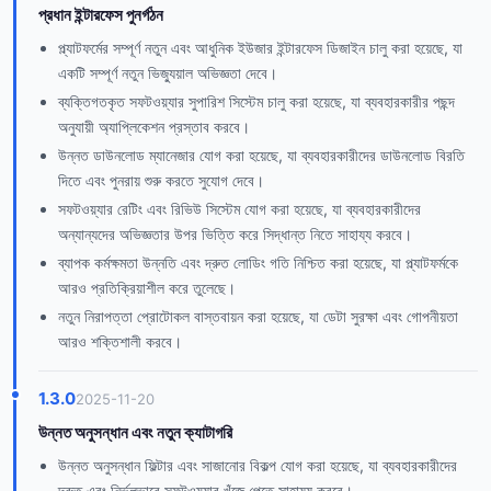
প্রধান ইন্টারফেস পুনর্গঠন
প্ল্যাটফর্মের সম্পূর্ণ নতুন এবং আধুনিক ইউজার ইন্টারফেস ডিজাইন চালু করা হয়েছে, যা
একটি সম্পূর্ণ নতুন ভিজ্যুয়াল অভিজ্ঞতা দেবে।
ব্যক্তিগতকৃত সফটওয়্যার সুপারিশ সিস্টেম চালু করা হয়েছে, যা ব্যবহারকারীর পছন্দ
অনুযায়ী অ্যাপ্লিকেশন প্রস্তাব করবে।
উন্নত ডাউনলোড ম্যানেজার যোগ করা হয়েছে, যা ব্যবহারকারীদের ডাউনলোড বিরতি
দিতে এবং পুনরায় শুরু করতে সুযোগ দেবে।
সফটওয়্যার রেটিং এবং রিভিউ সিস্টেম যোগ করা হয়েছে, যা ব্যবহারকারীদের
অন্যান্যদের অভিজ্ঞতার উপর ভিত্তি করে সিদ্ধান্ত নিতে সাহায্য করবে।
ব্যাপক কর্মক্ষমতা উন্নতি এবং দ্রুত লোডিং গতি নিশ্চিত করা হয়েছে, যা প্ল্যাটফর্মকে
আরও প্রতিক্রিয়াশীল করে তুলেছে।
নতুন নিরাপত্তা প্রোটোকল বাস্তবায়ন করা হয়েছে, যা ডেটা সুরক্ষা এবং গোপনীয়তা
আরও শক্তিশালী করবে।
1.3.0
2025-11-20
উন্নত অনুসন্ধান এবং নতুন ক্যাটাগরি
উন্নত অনুসন্ধান ফিল্টার এবং সাজানোর বিকল্প যোগ করা হয়েছে, যা ব্যবহারকারীদের
দ্রুত এবং নির্ভুলভাবে সফটওয়্যার খুঁজে পেতে সাহায্য করবে।