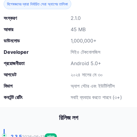
বিশেষজ্ঞদের দ্বারা নির্বাচিত সেরা অ্যাপের তালিকা
সংস্করণ
2.1.0
আকার
45 MB
ডাউনলোড
1,000,000+
Developer
সিইও টেকনোলজিস
প্রয়োজনীয়তা
Android 5.0+
আপডেট
২০২৪ সালের মে ৩০
বিভাগ
অ্যাপ স্টোর এবং ইউটিলিটিস
কনটেন্ট রেটিং
সবাই ব্যবহার করতে পারবে (৩+)
রিলিজ লগ
2.3.5
2026-06-13
সর্বশেষ