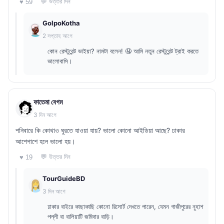
💬 উত্তর দিন
♥ 59
GolpoKotha
2 সপ্তাহ আগে
কোন রেস্টুরেন্ট ভাইয়া? নামটা বলেন! 🤤 আমি নতুন রেস্টুরেন্ট ট্রাই করতে
ভালোবাসি।
ফাতেমা বেগম
3 দিন আগে
শনিবারে কি কোথাও ঘুরতে যাওয়া যায়? ভালো কোনো আইডিয়া আছে? ঢাকার
আশেপাশে হলে ভালো হয়।
💬 উত্তর দিন
♥ 19
TourGuideBD
3 দিন আগে
ঢাকার বাইরে কাছাকাছি কোনো রিসোর্ট দেখতে পারেন, যেমন গাজীপুরের নুহাশ
পল্লী বা বালিয়াটি জমিদার বাড়ি।