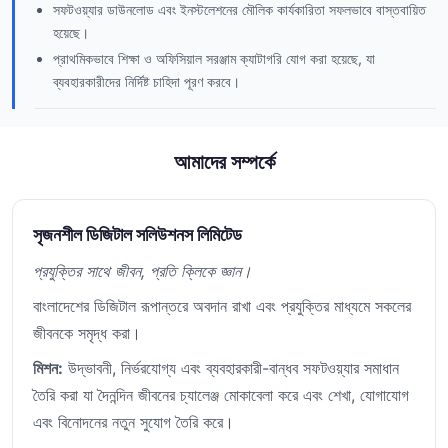
সফটওয়্যার ডাউনলোড এবং ইনস্টলেশনের মৌলিক কার্যকারিতা সফলভাবে বাস্তবায়িত
হয়েছে।
প্রাথমিকভাবে শিক্ষা ও অফিসিয়াল সরঞ্জাম ক্যাটাগরি যোগ করা হয়েছে, যা
ব্যবহারকারীদের নির্দিষ্ট চাহিদা পূরণ করবে।
আমাদের সম্পর্কে
সৃজনশীল ডিজিটাল সলিউশনস লিমিটেড
প্রযুক্তির সাথে জীবন, প্রতি ক্লিকে জ্ঞান।
বাংলাদেশের ডিজিটাল রূপান্তরে অবদান রাখা এবং প্রযুক্তির মাধ্যমে সকলের
জীবনকে সমৃদ্ধ করা।
মিশন:
উদ্ভাবনী, নির্ভরযোগ্য এবং ব্যবহারকারী-বান্ধব সফটওয়্যার সমাধান
তৈরি করা যা দৈনন্দিন জীবনের চ্যালেঞ্জ মোকাবেলা করে এবং শেখা, যোগাযোগ
এবং বিনোদনের নতুন সুযোগ তৈরি করে।