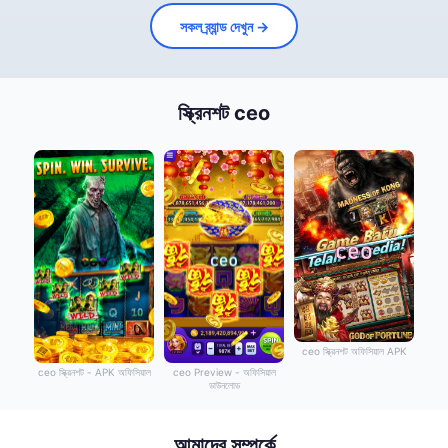
সকল ব্র্যান্ড দেখুন →
স্ক্রিনশট ceo
ceo স্ক্রিনশট অফিসিয়াল APK
ceo স্ক্রিনশট - APK অফিসিয়াল
ceo Preview - অফিসিয়াল
ডাউনলোড
আমাদের সম্পর্কে