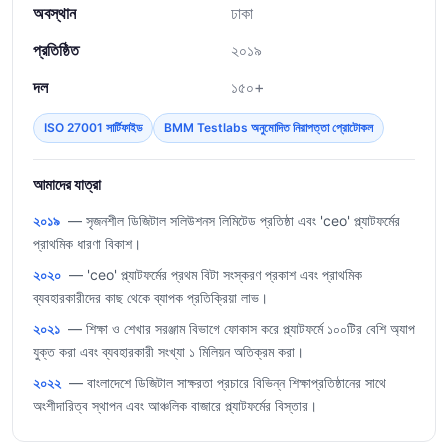
অবস্থান
ঢাকা
প্রতিষ্ঠিত
২০১৯
দল
১৫০+
ISO 27001 সার্টিফাইড
BMM Testlabs অনুমোদিত নিরাপত্তা প্রোটোকল
আমাদের যাত্রা
২০১৯
— সৃজনশীল ডিজিটাল সলিউশনস লিমিটেড প্রতিষ্ঠা এবং 'ceo' প্ল্যাটফর্মের
প্রাথমিক ধারণা বিকাশ।
২০২০
— 'ceo' প্ল্যাটফর্মের প্রথম বিটা সংস্করণ প্রকাশ এবং প্রাথমিক
ব্যবহারকারীদের কাছ থেকে ব্যাপক প্রতিক্রিয়া লাভ।
২০২১
— শিক্ষা ও শেখার সরঞ্জাম বিভাগে ফোকাস করে প্ল্যাটফর্মে ১০০টির বেশি অ্যাপ
যুক্ত করা এবং ব্যবহারকারী সংখ্যা ১ মিলিয়ন অতিক্রম করা।
২০২২
— বাংলাদেশে ডিজিটাল সাক্ষরতা প্রচারে বিভিন্ন শিক্ষাপ্রতিষ্ঠানের সাথে
অংশীদারিত্ব স্থাপন এবং আঞ্চলিক বাজারে প্ল্যাটফর্মের বিস্তার।