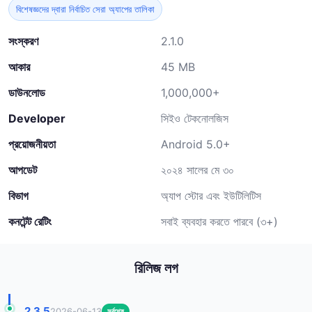
বিশেষজ্ঞদের দ্বারা নির্বাচিত সেরা অ্যাপের তালিকা
সংস্করণ
2.1.0
আকার
45 MB
ডাউনলোড
1,000,000+
Developer
সিইও টেকনোলজিস
প্রয়োজনীয়তা
Android 5.0+
আপডেট
২০২৪ সালের মে ৩০
বিভাগ
অ্যাপ স্টোর এবং ইউটিলিটিস
কনটেন্ট রেটিং
সবাই ব্যবহার করতে পারবে (৩+)
রিলিজ লগ
2.3.5
2026-06-13
সর্বশেষ