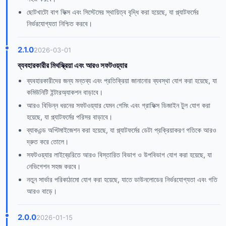
ছোটখাটো বাগ ফিক্স এবং সিস্টেমের স্থায়িত্ব বৃদ্ধি করা হয়েছে, যা প্ল্যাটফর্মের
নির্ভরযোগ্যতা নিশ্চিত করবে।
2.1.0
2026-03-01
ব্যবহারকারীর মিথস্ক্রিয়া এবং আরও সফটওয়্যার
ব্যবহারকারীদের জন্য মন্তব্য এবং প্রতিক্রিয়া জানানোর ব্যবস্থা যোগ করা হয়েছে, যা
কমিউনিটি ইন্টারঅ্যাকশন বাড়াবে।
আরও বিভিন্ন ধরনের সফটওয়্যার যেমন গেমিং এবং গ্রাফিক্স ডিজাইন টুল যোগ করা
হয়েছে, যা প্ল্যাটফর্মের পরিসর বাড়াবে।
ব্যাকএন্ড অপ্টিমাইজেশন করা হয়েছে, যা প্ল্যাটফর্মের ডেটা প্রক্রিয়াকরণ গতিকে আরও
দ্রুত করে তোলে।
সফটওয়্যার লাইব্রেরিতে আরও বিস্তারিত বিভাগ ও উপবিভাগ যোগ করা হয়েছে, যা
নেভিগেশন সহজ করবে।
নতুন সার্ভার পরিকাঠামো যোগ করা হয়েছে, যাতে ডাউনলোডের নির্ভরযোগ্যতা এবং গতি
আরও বাড়ে।
2.0.0
2026-01-15