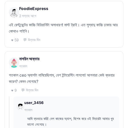
FoodieExpress
2 সপ্তাহ আগে
এই রেস্টুরেন্টের কাচ্চি বিরিয়ানিটা অসাধারণ! মাস্ট ট্রাই। এত সুস্বাদু কাচ্চি ঢাকায় আর
কোথাও পাইনি।
💬 উত্তর দিন
♥ 59
নাসরিন আক্তার
গতকাল
গতকাল ceo অ্যাপটা নামিয়েছিলাম, বেশ ইন্টারেস্টিং লাগলো! আপনারা কেউ ব্যবহার
করেন? কেমন লেগেছে?
💬 উত্তর দিন
♥ 9
user_3456
গতকাল
আমি ব্যবহার করি! বেশ কাজের অ্যাপ, বিশেষ করে ওই ফিচারটা আমার খুব
ভালো লেগেছে।