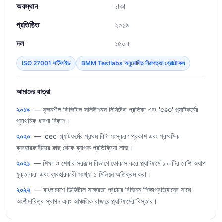
অবস্থান
ঢাকা
প্রতিষ্ঠিত
২০১৯
দল
১৫০+
ISO 27001 সার্টিফাইড
BMM Testlabs অনুমোদিত নিরাপত্তা প্রোটোকল
আমাদের যাত্রা
২০১৯
— সৃজনশীল ডিজিটাল সলিউশনস লিমিটেড প্রতিষ্ঠা এবং 'ceo' প্ল্যাটফর্মের
প্রাথমিক ধারণা বিকাশ।
২০২০
— 'ceo' প্ল্যাটফর্মের প্রথম বিটা সংস্করণ প্রকাশ এবং প্রাথমিক
ব্যবহারকারীদের কাছ থেকে ব্যাপক প্রতিক্রিয়া লাভ।
২০২১
— শিক্ষা ও শেখার সরঞ্জাম বিভাগে ফোকাস করে প্ল্যাটফর্মে ১০০টির বেশি অ্যাপ
যুক্ত করা এবং ব্যবহারকারী সংখ্যা ১ মিলিয়ন অতিক্রম করা।
২০২২
— বাংলাদেশে ডিজিটাল সাক্ষরতা প্রচারে বিভিন্ন শিক্ষাপ্রতিষ্ঠানের সাথে
অংশীদারিত্ব স্থাপন এবং আঞ্চলিক বাজারে প্ল্যাটফর্মের বিস্তার।