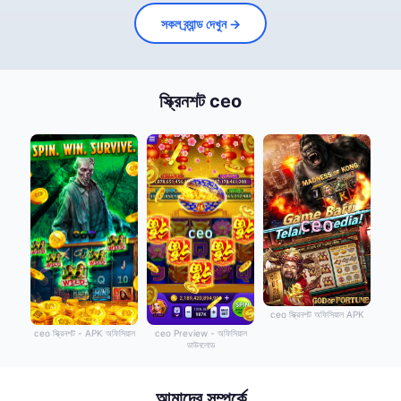
সকল ব্র্যান্ড দেখুন →
স্ক্রিনশট ceo
ceo স্ক্রিনশট অফিসিয়াল APK
ceo স্ক্রিনশট - APK অফিসিয়াল
ceo Preview - অফিসিয়াল
ডাউনলোড
আমাদের সম্পর্কে