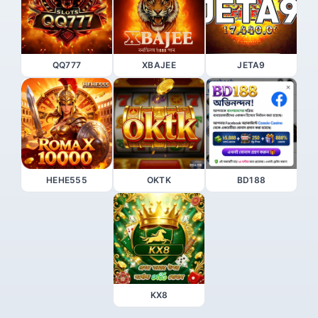
QQ777
XBAJEE
JETA9
HEHE555
OKTK
BD188
KX8