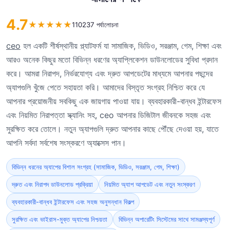
4.7
★
★
★
★
★
110237 পর্যালোচনা
ceo
হল একটি শীর্ষস্থানীয় প্ল্যাটফর্ম যা সামাজিক, ভিডিও, সরঞ্জাম, গেম, শিক্ষা এবং
আরও অনেক কিছুর মতো বিভিন্ন ধরণের অ্যাপ্লিকেশন ডাউনলোডের সুবিধা প্রদান
করে। আমরা নিরাপদ, নির্ভরযোগ্য এবং দ্রুত আপডেটের মাধ্যমে আপনার পছন্দের
অ্যাপগুলি খুঁজে পেতে সহায়তা করি। আমাদের বিস্তৃত সংগ্রহ নিশ্চিত করে যে
আপনার প্রয়োজনীয় সবকিছু এক জায়গায় পাওয়া যায়। ব্যবহারকারী-বান্ধব ইন্টারফেস
এবং নিয়মিত নিরাপত্তা স্ক্যানিং সহ, ceo আপনার ডিজিটাল জীবনকে সহজ এবং
সুরক্ষিত করে তোলে। নতুন অ্যাপগুলি দ্রুত আপনার কাছে পৌঁছে দেওয়া হয়, যাতে
আপনি সর্বদা সর্বশেষ সংস্করণে অ্যাক্সেস পান।
বিভিন্ন ধরনের অ্যাপের বিশাল সংগ্রহ (সামাজিক, ভিডিও, সরঞ্জাম, গেম, শিক্ষা)
দ্রুত এবং নিরাপদ ডাউনলোড প্রক্রিয়া
নিয়মিত অ্যাপ আপডেট এবং নতুন সংস্করণ
ব্যবহারকারী-বান্ধব ইন্টারফেস এবং সহজ অনুসন্ধান বিকল্প
সুরক্ষিত এবং ভাইরাস-মুক্ত অ্যাপের নিশ্চয়তা
বিভিন্ন অপারেটিং সিস্টেমের সাথে সামঞ্জস্যপূর্ণ