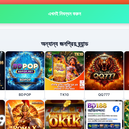
এখনই নিবন্ধন করুন
অন্যান্য জনপ্রিয় ব্র্যান্ড
BDPOP
TK10
QQ777