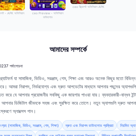
ceo স্ক্রিনশট অফিসিয়াল APK
রিনশট - APK অফিসিয়াল
ceo Preview - অফিসিয়াল
ডাউনলোড
আমাদের সম্পর্কে
0237 পর্যালোচনা
 প্ল্যাটফর্ম যা সামাজিক, ভিডিও, সরঞ্জাম, গেম, শিক্ষা এবং আরও অনেক কিছুর মতো বিভিন্
রে। আমরা নিরাপদ, নির্ভরযোগ্য এবং দ্রুত আপডেটের মাধ্যমে আপনার পছন্দের অ্যাপগুলি
চিত করে যে আপনার প্রয়োজনীয় সবকিছু এক জায়গায় পাওয়া যায়। ব্যবহারকারী-বান্ধব ইন্
ceo আপনার ডিজিটাল জীবনকে সহজ এবং সুরক্ষিত করে তোলে। নতুন অ্যাপগুলি দ্রুত আপনার
ংস্করণে অ্যাক্সেস পান।
ংগ্রহ (সামাজিক, ভিডিও, সরঞ্জাম, গেম, শিক্ষা)
দ্রুত এবং নিরাপদ ডাউনলোড প্রক্রিয়া
নিয়মিত অ্
এবং সহজ অনুসন্ধান বিকল্প
সুরক্ষিত এবং ভাইরাস-মুক্ত অ্যাপের নিশ্চয়তা
বিভিন্ন অপারেটিং সিস্টেমের 