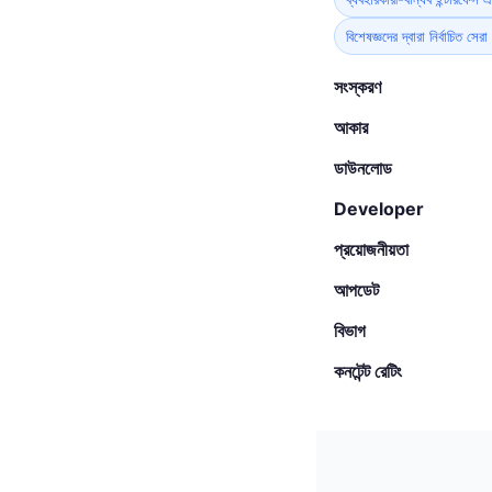
বিশেষজ্ঞদের দ্বারা নির্বাচিত সের
সংস্করণ
আকার
ডাউনলোড
Developer
প্রয়োজনীয়তা
আপডেট
বিভাগ
কনটেন্ট রেটিং