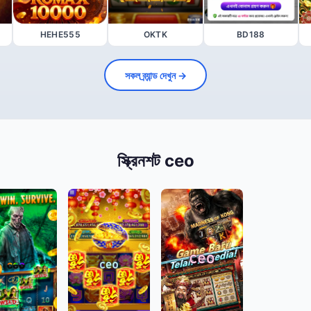
HEHE555
OKTK
BD188
সকল ব্র্যান্ড দেখুন →
স্ক্রিনশট ceo