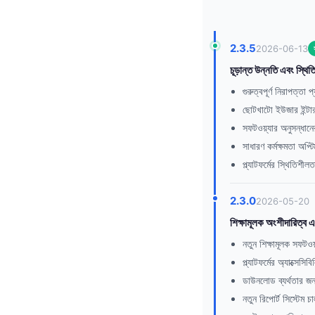
2.3.5
2026-06-13
চূড়ান্ত উন্নতি এবং স্থি
গুরুত্বপূর্ণ নিরাপত্তা 
ছোটখাটো ইউজার ইন্টার
সফটওয়্যার অনুসন্ধানে
সাধারণ কর্মক্ষমতা অপ্ট
প্ল্যাটফর্মের স্থিতিশী
2.3.0
2026-05-20
শিক্ষামূলক অংশীদারিত্ব এব
নতুন শিক্ষামূলক সফটও
প্ল্যাটফর্মের অ্যাক্সে
ডাউনলোড ব্যর্থতার জন্
নতুন রিপোর্ট সিস্টেম চ