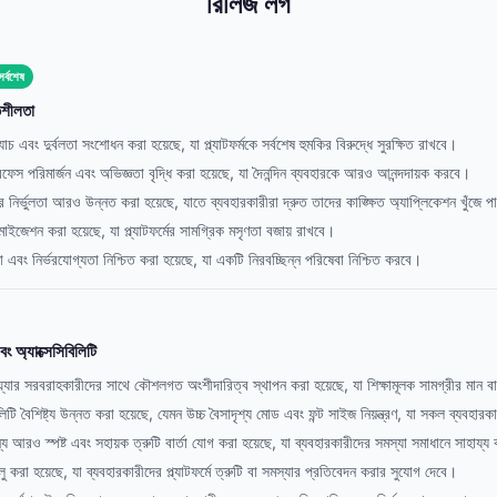
রিলিজ লগ
সর্বশেষ
তিশীলতা
প্যাচ এবং দুর্বলতা সংশোধন করা হয়েছে, যা প্ল্যাটফর্মকে সর্বশেষ হুমকির বিরুদ্ধে সুরক্ষিত রাখবে।
ফেস পরিমার্জন এবং অভিজ্ঞতা বৃদ্ধি করা হয়েছে, যা দৈনন্দিন ব্যবহারকে আরও আনন্দদায়ক করবে।
র নির্ভুলতা আরও উন্নত করা হয়েছে, যাতে ব্যবহারকারীরা দ্রুত তাদের কাঙ্ক্ষিত অ্যাপ্লিকেশন খুঁজে প
িমাইজেশন করা হয়েছে, যা প্ল্যাটফর্মের সামগ্রিক মসৃণতা বজায় রাখবে।
লতা এবং নির্ভরযোগ্যতা নিশ্চিত করা হয়েছে, যা একটি নিরবচ্ছিন্ন পরিষেবা নিশ্চিত করবে।
ং অ্যাক্সেসিবিলিটি
য়্যার সরবরাহকারীদের সাথে কৌশলগত অংশীদারিত্ব স্থাপন করা হয়েছে, যা শিক্ষামূলক সামগ্রীর মান ব
সিবিলিটি বৈশিষ্ট্য উন্নত করা হয়েছে, যেমন উচ্চ বৈসাদৃশ্য মোড এবং ফন্ট সাইজ নিয়ন্ত্রণ, যা সকল ব্যবহা
য আরও স্পষ্ট এবং সহায়ক ত্রুটি বার্তা যোগ করা হয়েছে, যা ব্যবহারকারীদের সমস্যা সমাধানে সাহায্
ালু করা হয়েছে, যা ব্যবহারকারীদের প্ল্যাটফর্মে ত্রুটি বা সমস্যার প্রতিবেদন করার সুযোগ দেবে।