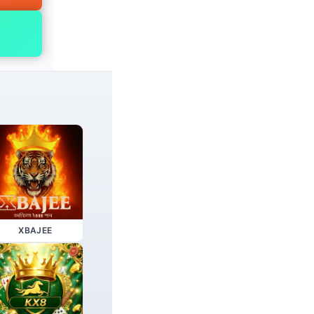
XBAJEE