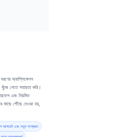
ন ধরণের অ্যাপ্লিকেশন
 খুঁজে পেতে সহায়তা করি।
টারফেস এবং নিয়মিত
 কাছে পৌঁছে দেওয়া হয়,
যাপ আপডেট এবং নতুন সংস্করণ
সাথে সামঞ্জস্যপূর্ণ