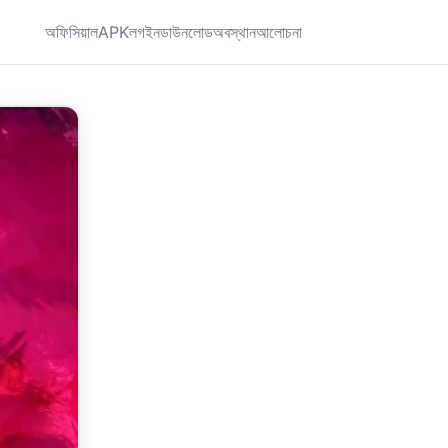
অফিসিয়াল
APK
লগইন
ডাউনলোড
অবস্থান
আলোচনা