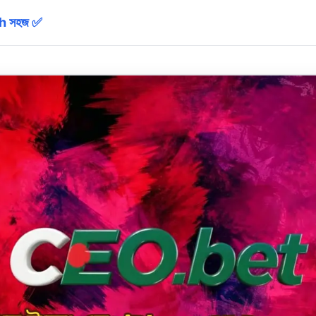
sh সহজ ✅