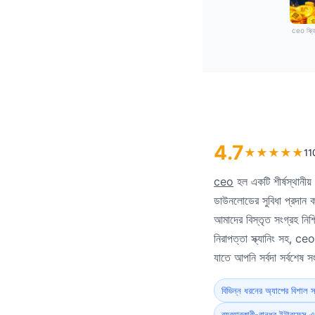
ceo স্ক্
4.7
★
★
★
★
★
11
ceo
হল একটি শীর্ষস্থানীয়
ডাউনলোডের সুবিধা প্রদান ক
আমাদের বিস্তৃত সংগ্রহ নিশ্
নিরাপত্তা স্ক্যানিং সহ, 
যাতে আপনি সর্বদা সর্বশেষ স
বিভিন্ন ধরনের অ্যাপের বিশাল স
ব্যবহারকারী-বান্ধব ইন্টারফেস 