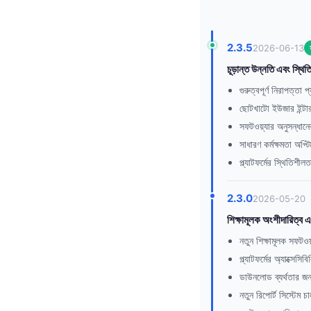
2.3.5
2026-06-13
চূড়ান্ত উন্নতি এবং স্থি
গুরুত্বপূর্ণ নিরাপত্তা 
ছোটখাটো ইউজার ইন্টার
সফটওয়্যার অনুসন্ধানে
সাধারণ কর্মক্ষমতা অপ্ট
প্ল্যাটফর্মের স্থিতিশী
2.3.0
2026-05-20
শিক্ষামূলক অংশীদারিত্ব এব
নতুন শিক্ষামূলক সফটও
প্ল্যাটফর্মের অ্যাক্সে
ডাউনলোড ব্যর্থতার জন্
নতুন রিপোর্ট সিস্টেম চ