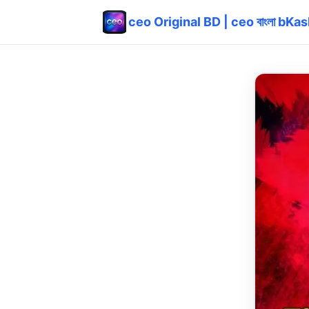
ceo Original BD | ceo বাংলা bKa