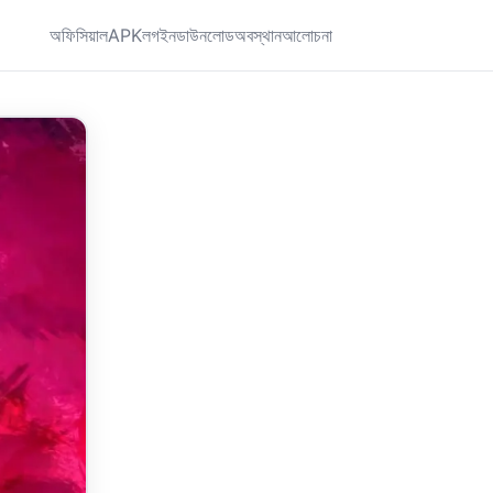
অফিসিয়াল
APK
লগইন
ডাউনলোড
অবস্থান
আলোচনা