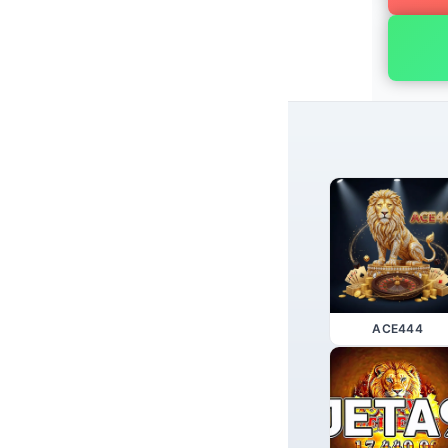
ACE444