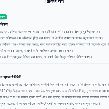
রিলিজ লগ
সর্বশেষ
তিশীলতা
প্যাচ এবং দুর্বলতা সংশোধন করা হয়েছে, যা প্ল্যাটফর্মকে সর্বশেষ হুমকির বিরুদ্ধে সুরক্ষিত রাখবে।
ফেস পরিমার্জন এবং অভিজ্ঞতা বৃদ্ধি করা হয়েছে, যা দৈনন্দিন ব্যবহারকে আরও আনন্দদায়ক করবে।
র নির্ভুলতা আরও উন্নত করা হয়েছে, যাতে ব্যবহারকারীরা দ্রুত তাদের কাঙ্ক্ষিত অ্যাপ্লিকেশন খুঁজে প
িমাইজেশন করা হয়েছে, যা প্ল্যাটফর্মের সামগ্রিক মসৃণতা বজায় রাখবে।
লতা এবং নির্ভরযোগ্যতা নিশ্চিত করা হয়েছে, যা একটি নিরবচ্ছিন্ন পরিষেবা নিশ্চিত করবে।
ং অ্যাক্সেসিবিলিটি
য়্যার সরবরাহকারীদের সাথে কৌশলগত অংশীদারিত্ব স্থাপন করা হয়েছে, যা শিক্ষামূলক সামগ্রীর মান ব
সিবিলিটি বৈশিষ্ট্য উন্নত করা হয়েছে, যেমন উচ্চ বৈসাদৃশ্য মোড এবং ফন্ট সাইজ নিয়ন্ত্রণ, যা সকল ব্যবহা
য আরও স্পষ্ট এবং সহায়ক ত্রুটি বার্তা যোগ করা হয়েছে, যা ব্যবহারকারীদের সমস্যা সমাধানে সাহায্
ালু করা হয়েছে, যা ব্যবহারকারীদের প্ল্যাটফর্মে ত্রুটি বা সমস্যার প্রতিবেদন করার সুযোগ দেবে।