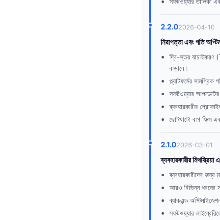
সফটওয়্যার তালিকা এব
2.2.0
2026-04-10
নিরাপত্তা এবং গতি অপ্ট
দ্বি-স্তর যাচাইকরণ (
বাড়াবে।
প্ল্যাটফর্মের সামগ্রি
সফটওয়্যার আপডেটের জন
ব্যবহারকারীর প্রোফাইল
ছোটখাটো বাগ ফিক্স এবং 
2.1.0
2026-03-01
ব্যবহারকারীর মিথস্ক্রিয়
ব্যবহারকারীদের জন্য ম
আরও বিভিন্ন ধরনের সফট
ব্যাকএন্ড অপ্টিমাইজেশ
সফটওয়্যার লাইব্রের