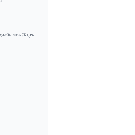
রবে।
ারীর অ্যাকাউন্ট সুরক্ষা
ে।