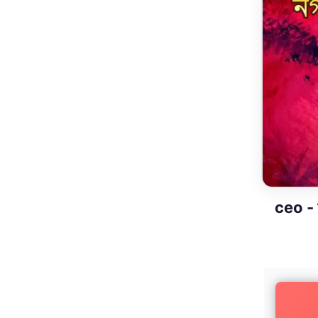
ceo - আ