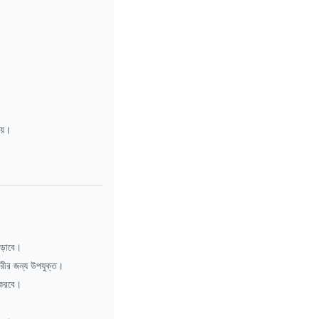
ায়।
াড়াবে।
রকারীর জন্য উপযুক্ত।
য করবে।