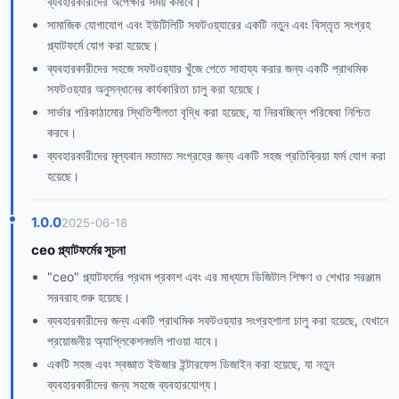
ব্যবহারকারীদের অপেক্ষার সময় কমাবে।
সামাজিক যোগাযোগ এবং ইউটিলিটি সফটওয়্যারের একটি নতুন এবং বিস্তৃত সংগ্রহ
প্ল্যাটফর্মে যোগ করা হয়েছে।
ব্যবহারকারীদের সহজে সফটওয়্যার খুঁজে পেতে সাহায্য করার জন্য একটি প্রাথমিক
সফটওয়্যার অনুসন্ধানের কার্যকারিতা চালু করা হয়েছে।
সার্ভার পরিকাঠামোর স্থিতিশীলতা বৃদ্ধি করা হয়েছে, যা নিরবচ্ছিন্ন পরিষেবা নিশ্চিত
করবে।
ব্যবহারকারীদের মূল্যবান মতামত সংগ্রহের জন্য একটি সহজ প্রতিক্রিয়া ফর্ম যোগ করা
হয়েছে।
1.0.0
2025-06-18
ceo প্ল্যাটফর্মের সূচনা
"ceo" প্ল্যাটফর্মের প্রথম প্রকাশ এবং এর মাধ্যমে ডিজিটাল শিক্ষণ ও শেখার সরঞ্জাম
সরবরাহ শুরু হয়েছে।
ব্যবহারকারীদের জন্য একটি প্রাথমিক সফটওয়্যার সংগ্রহশালা চালু করা হয়েছে, যেখানে
প্রয়োজনীয় অ্যাপ্লিকেশনগুলি পাওয়া যাবে।
একটি সহজ এবং স্বজ্ঞাত ইউজার ইন্টারফেস ডিজাইন করা হয়েছে, যা নতুন
ব্যবহারকারীদের জন্য সহজে ব্যবহারযোগ্য।