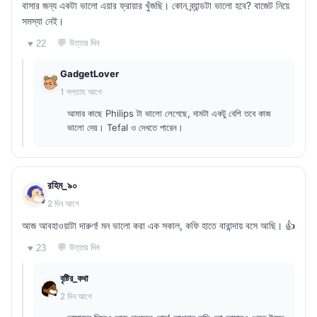
বাসার জন্য একটা ভালো এয়ার ফ্রায়ার খুঁজছি। কোন ব্র্যান্ডটা ভালো হবে? বাজেট নিয়ে
সমস্যা নেই।
💬 উত্তর দিন
♥ 22
GadgetLover
1 সপ্তাহ আগে
আমার কাছে Philips টা ভালো লেগেছে, দামটা একটু বেশি তবে কাজ
ভালো দেয়। Tefal ও দেখতে পারেন।
রহিম_৯০
2 দিন আগে
আজ আবহাওয়াটা দারুণ! মন ভালো করা এক সকাল, কফি হাতে বারান্দায় বসে আছি। 👍
💬 উত্তর দিন
♥ 23
বৃষ্টির_কথা
2 দিন আগে