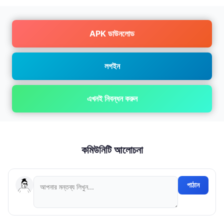
APK ডাউনলোড
লগইন
এখনই নিবন্ধন করুন
কমিউনিটি আলোচনা
পাঠান