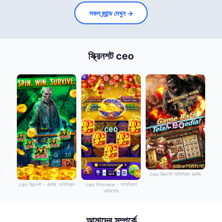
সকল ব্র্যান্ড দেখুন →
স্ক্রিনশট ceo
ceo স্ক্রিনশট অফিসিয়াল APK
ceo স্ক্রিনশট - APK অফিসিয়াল
ceo Preview - অফিসিয়াল
ডাউনলোড
আমাদের সম্পর্কে