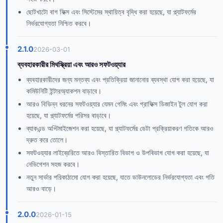
ছোটখাটো বাগ ফিক্স এবং সিস্টেমের স্থায়িত্ব বৃদ্ধি করা হয়েছে, যা প্ল্যাটফর্মের
নির্ভরযোগ্যতা নিশ্চিত করবে।
2.1.0
2026-03-01
ব্যবহারকারীর মিথস্ক্রিয়া এবং আরও সফটওয়্যার
ব্যবহারকারীদের জন্য মন্তব্য এবং প্রতিক্রিয়া জানানোর ব্যবস্থা যোগ করা হয়েছে, যা
কমিউনিটি ইন্টারঅ্যাকশন বাড়াবে।
আরও বিভিন্ন ধরনের সফটওয়্যার যেমন গেমিং এবং গ্রাফিক্স ডিজাইন টুল যোগ করা
হয়েছে, যা প্ল্যাটফর্মের পরিসর বাড়াবে।
ব্যাকএন্ড অপ্টিমাইজেশন করা হয়েছে, যা প্ল্যাটফর্মের ডেটা প্রক্রিয়াকরণ গতিকে আরও
দ্রুত করে তোলে।
সফটওয়্যার লাইব্রেরিতে আরও বিস্তারিত বিভাগ ও উপবিভাগ যোগ করা হয়েছে, যা
নেভিগেশন সহজ করবে।
নতুন সার্ভার পরিকাঠামো যোগ করা হয়েছে, যাতে ডাউনলোডের নির্ভরযোগ্যতা এবং গতি
আরও বাড়ে।
2.0.0
2026-01-15