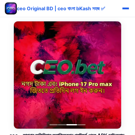
ceo Original BD | ceo বাংলা bKash সহজ ✅