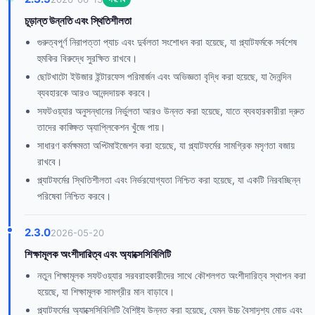
চূড়ান্ত উন্নতি এবং স্থিতিশীলতা
গুরুত্বপূর্ণ নিরাপত্তা প্যাচ এবং দুর্বলতা সংশোধন করা হয়েছে, যা প্ল্যাটফর্মকে সর্বশেষ
হুমকির বিরুদ্ধে সুরক্ষিত রাখবে।
ছোটখাটো ইউজার ইন্টারফেস পরিমার্জন এবং অভিজ্ঞতা বৃদ্ধি করা হয়েছে, যা দৈনন্দিন
ব্যবহারকে আরও আনন্দদায়ক করবে।
সফটওয়্যার অনুসন্ধানের নির্ভুলতা আরও উন্নত করা হয়েছে, যাতে ব্যবহারকারীরা দ্রুত
তাদের কাঙ্ক্ষিত অ্যাপ্লিকেশন খুঁজে পায়।
সাধারণ কর্মক্ষমতা অপ্টিমাইজেশন করা হয়েছে, যা প্ল্যাটফর্মের সামগ্রিক মসৃণতা বজায়
রাখবে।
প্ল্যাটফর্মের স্থিতিশীলতা এবং নির্ভরযোগ্যতা নিশ্চিত করা হয়েছে, যা একটি নিরবচ্ছিন্ন
পরিষেবা নিশ্চিত করবে।
2.3.0
2026-05-20
শিক্ষামূলক অংশীদারিত্ব এবং অ্যাক্সেসিবিলিটি
নতুন শিক্ষামূলক সফটওয়্যার সরবরাহকারীদের সাথে কৌশলগত অংশীদারিত্ব স্থাপন করা
হয়েছে, যা শিক্ষামূলক সামগ্রীর মান বাড়াবে।
প্ল্যাটফর্মের অ্যাক্সেসিবিলিটি বৈশিষ্ট্য উন্নত করা হয়েছে, যেমন উচ্চ বৈসাদৃশ্য মোড এবং