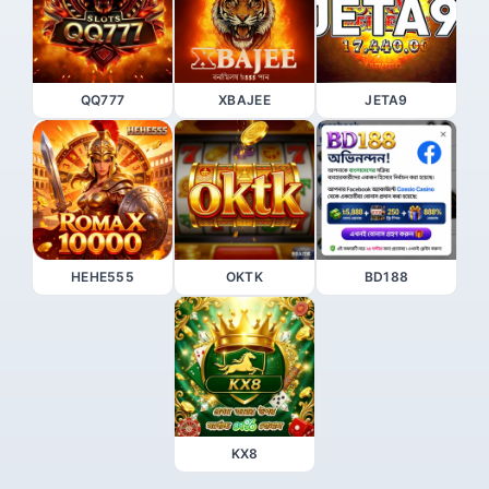
QQ777
XBAJEE
JETA9
HEHE555
OKTK
BD188
KX8