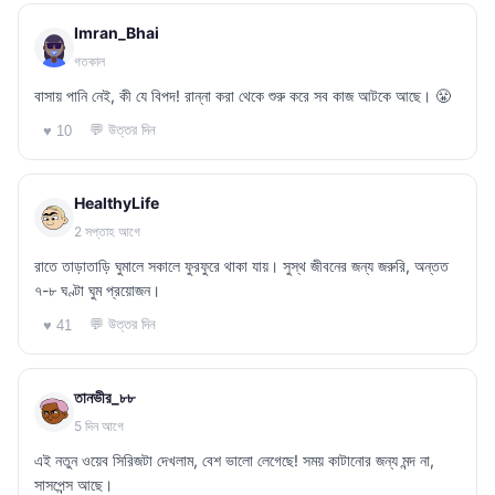
Imran_Bhai
গতকাল
বাসায় পানি নেই, কী যে বিপদ! রান্না করা থেকে শুরু করে সব কাজ আটকে আছে। 😤
💬 উত্তর দিন
♥ 10
HealthyLife
2 সপ্তাহ আগে
রাতে তাড়াতাড়ি ঘুমালে সকালে ফুরফুরে থাকা যায়। সুস্থ জীবনের জন্য জরুরি, অন্তত
৭-৮ ঘণ্টা ঘুম প্রয়োজন।
💬 উত্তর দিন
♥ 41
তানভীর_৮৮
5 দিন আগে
এই নতুন ওয়েব সিরিজটা দেখলাম, বেশ ভালো লেগেছে! সময় কাটানোর জন্য মন্দ না,
সাসপেন্স আছে।