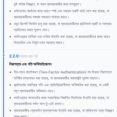
ফন্ট সাইজ নিয়ন্ত্রণ, যা সকল ব্যবহারকারীর জন্য উপযুক্ত।
ডাউনলোড ব্যর্থতার জন্য আরও স্পষ্ট এবং সহায়ক ত্রুটি বার্তা যোগ করা হয়েছে, যা
ব্যবহারকারীদের সমস্যা সমাধানে সাহায্য করবে।
নতুন রিপোর্ট সিস্টেম চালু করা হয়েছে, যা ব্যবহারকারীদের প্ল্যাটফর্মে ত্রুটি বা সমস্যার
প্রতিবেদন করার সুযোগ দেবে।
সফটওয়্যার তালিকা এবং বর্ণনার উন্নতি করা হয়েছে, যা ব্যবহারকারীদের জন্য আরও
বিস্তারিত এবং নির্ভুল তথ্য সরবরাহ করবে।
2.2.0
2026-04-10
নিরাপত্তা এবং গতি অপ্টিমাইজেশন
দ্বি-স্তর যাচাইকরণ (Two-Factor Authentication) সহ উন্নত নিরাপত্তা
বৈশিষ্ট্য বাস্তবায়ন করা হয়েছে, যা ব্যবহারকারীর অ্যাকাউন্ট সুরক্ষা বাড়াবে।
প্ল্যাটফর্মের সামগ্রিক গতি এবং প্রতিক্রিয়াশীলতা অপ্টিমাইজ করা হয়েছে, যা একটি
মসৃণ ব্যবহারকারীর অভিজ্ঞতা দেবে।
সফটওয়্যার আপডেটের জন্য স্বয়ংক্রিয় বিজ্ঞপ্তি সিস্টেমের উন্নতি করা হয়েছে, যা
ব্যবহারকারীদের সর্বদা আপ-টু-ডেট রাখবে।
ব্যবহারকারীর প্রোফাইল ব্যবস্থাপনার উন্নতি করা হয়েছে, যা ব্যক্তিগত তথ্য নিয়ন্ত্রণ
সহজ করবে।