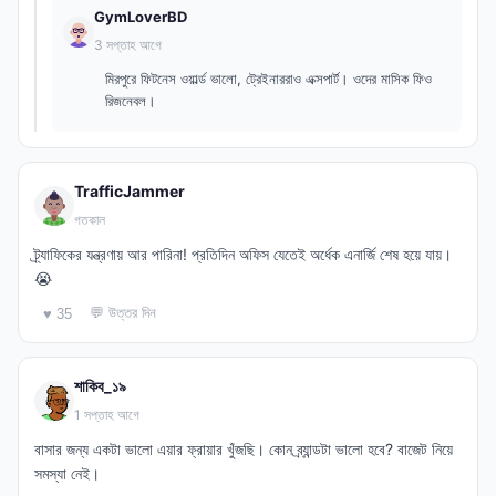
GymLoverBD
3 সপ্তাহ আগে
মিরপুরে ফিটনেস ওয়ার্ল্ড ভালো, ট্রেইনাররাও এক্সপার্ট। ওদের মাসিক ফিও
রিজনেবল।
TrafficJammer
গতকাল
ট্র্যাফিকের যন্ত্রণায় আর পারিনা! প্রতিদিন অফিস যেতেই অর্ধেক এনার্জি শেষ হয়ে যায়।
😭
💬 উত্তর দিন
♥ 35
শাকিব_১৯
1 সপ্তাহ আগে
বাসার জন্য একটা ভালো এয়ার ফ্রায়ার খুঁজছি। কোন ব্র্যান্ডটা ভালো হবে? বাজেট নিয়ে
সমস্যা নেই।