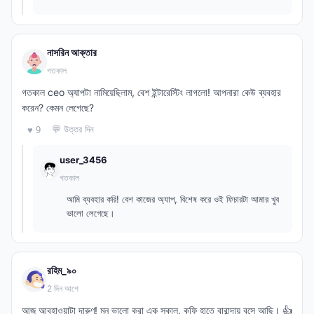
নাসরিন আক্তার
গতকাল
গতকাল ceo অ্যাপটা নামিয়েছিলাম, বেশ ইন্টারেস্টিং লাগলো! আপনারা কেউ ব্যবহার
করেন? কেমন লেগেছে?
💬 উত্তর দিন
♥ 9
user_3456
গতকাল
আমি ব্যবহার করি! বেশ কাজের অ্যাপ, বিশেষ করে ওই ফিচারটা আমার খুব
ভালো লেগেছে।
রহিম_৯০
2 দিন আগে
আজ আবহাওয়াটা দারুণ! মন ভালো করা এক সকাল, কফি হাতে বারান্দায় বসে আছি। 👍