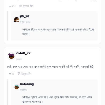
💬 উত্তর দিন
♥ 23
বৃষ্টির_কথা
2 দিন আগে
আমাদের দিকেও আজ ঝলমলে রোদ! আপনার কফি তো আমারও খেতে ইচ্ছে
করছে।
KobiR_77
গতকাল
ডেটা শেষ হয়ে গেছে আর এখন জরুরি কাজ করতে পারছি না! কী একটা অবস্থা! 😭
💬 উত্তর দিন
♥ 8
DataKing
গতকাল
আমারও প্রায়ই এমন হয়। নেট প্যাক কিনে রাখি সবসময়, না হলে এমন
ঝামেলায় পড়তে হয়।