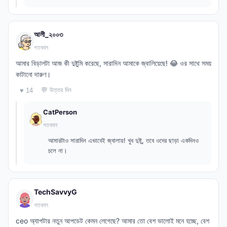
আলী_২০০৩
গতকাল
আমার বিড়ালটা আজ কী দুষ্টুমি করেছে, সারাদিন আমাকে জ্বালিয়েছে! 😂 ওর সাথে সময়
কাটানো দারুণ।
💬 উত্তর দিন
♥ 14
CatPerson
গতকাল
আমারটাও সারাদিন এভাবেই জ্বালায়! খুব দুষ্টু, তবে ওদের ছাড়া একদিনও
চলে না।
TechSavvyG
গতকাল
ceo অ্যাপটার নতুন আপডেট কেমন লেগেছে? আমার তো বেশ ভালোই মনে হচ্ছে, বেশ