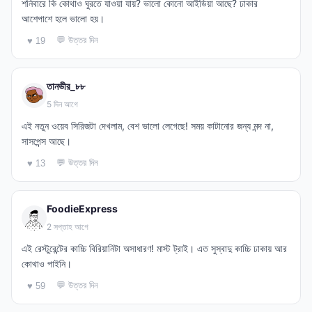
শনিবারে কি কোথাও ঘুরতে যাওয়া যায়? ভালো কোনো আইডিয়া আছে? ঢাকার
আশেপাশে হলে ভালো হয়।
💬 উত্তর দিন
♥ 19
তানভীর_৮৮
5 দিন আগে
এই নতুন ওয়েব সিরিজটা দেখলাম, বেশ ভালো লেগেছে! সময় কাটানোর জন্য মন্দ না,
সাসপেন্স আছে।
💬 উত্তর দিন
♥ 13
FoodieExpress
2 সপ্তাহ আগে
এই রেস্টুরেন্টের কাচ্চি বিরিয়ানিটা অসাধারণ! মাস্ট ট্রাই। এত সুস্বাদু কাচ্চি ঢাকায় আর
কোথাও পাইনি।
💬 উত্তর দিন
♥ 59