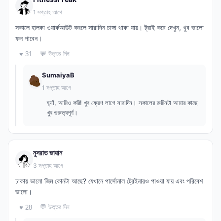
1 সপ্তাহ আগে
সকালে হালকা ওয়ার্কআউট করলে সারাদিন চাঙ্গা থাকা যায়। ট্রাই করে দেখুন, খুব ভালো
ফল পাবেন।
💬 উত্তর দিন
♥ 31
SumaiyaB
1 সপ্তাহ আগে
হ্যাঁ, আমিও করি! খুব ফ্রেশ লাগে সারাদিন। সকালের রুটিনটা আমার কাছে
খুব গুরুত্বপূর্ণ।
নুসরাত জাহান
3 সপ্তাহ আগে
ঢাকায় ভালো জিম কোনটা আছে? যেখানে পার্সোনাল ট্রেইনারও পাওয়া যায় এবং পরিবেশ
ভালো।
💬 উত্তর দিন
♥ 28