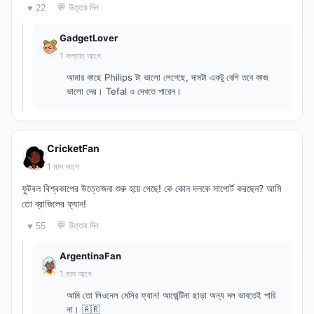
💬 উত্তর দিন
♥ 22
GadgetLover
1 সপ্তাহ আগে
আমার কাছে Philips টা ভালো লেগেছে, দামটা একটু বেশি তবে কাজ
ভালো দেয়। Tefal ও দেখতে পারেন।
CricketFan
1 মাস আগে
ফুটবল বিশ্বকাপের উত্তেজনা শুরু হয়ে গেছে! কে কোন দলকে সাপোর্ট করছেন? আমি
তো ব্রাজিলের ফ্যান!
💬 উত্তর দিন
♥ 55
ArgentinaFan
1 মাস আগে
আমি তো লিওনেল মেসির ফ্যান! আর্জেন্টিনা ছাড়া অন্য দল ভাবতেই পারি
না। 🇦🇷