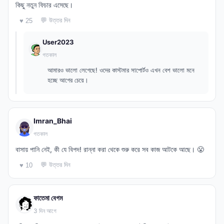
কিছু নতুন ফিচার এসেছে।
💬 উত্তর দিন
♥ 25
User2023
গতকাল
আমারও ভালো লেগেছে! ওদের কাস্টমার সাপোর্টও এখন বেশ ভালো মনে
হচ্ছে আগের চেয়ে।
Imran_Bhai
গতকাল
বাসায় পানি নেই, কী যে বিপদ! রান্না করা থেকে শুরু করে সব কাজ আটকে আছে। 😤
💬 উত্তর দিন
♥ 10
ফাতেমা বেগম
3 দিন আগে