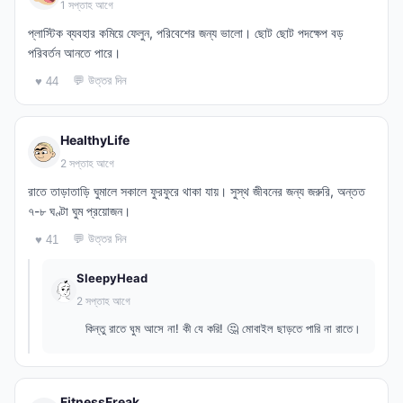
1 সপ্তাহ আগে
প্লাস্টিক ব্যবহার কমিয়ে ফেলুন, পরিবেশের জন্য ভালো। ছোট ছোট পদক্ষেপ বড়
পরিবর্তন আনতে পারে।
💬 উত্তর দিন
♥ 44
HealthyLife
2 সপ্তাহ আগে
রাতে তাড়াতাড়ি ঘুমালে সকালে ফুরফুরে থাকা যায়। সুস্থ জীবনের জন্য জরুরি, অন্তত
৭-৮ ঘণ্টা ঘুম প্রয়োজন।
💬 উত্তর দিন
♥ 41
SleepyHead
2 সপ্তাহ আগে
কিন্তু রাতে ঘুম আসে না! কী যে করি! 🤔 মোবাইল ছাড়তে পারি না রাতে।
FitnessFreak